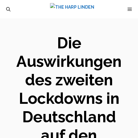
Zum
M
Inhalt
springen
Die
Auswirkungen
des zweiten
Lockdowns in
Deutschland
auf den