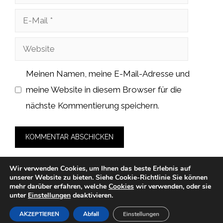
E-
Mail
Website
Meinen Namen, meine E-Mail-Adresse und
meine Website in diesem Browser für die
nächste Kommentierung speichern.
Wir verwenden Cookies, um Ihnen das beste Erlebnis auf
unserer Website zu bieten.
Siehe Cookie-Richtlinie
Sie können
mehr darüber erfahren, welche
Cookies
wir verwenden, oder sie
unter
Einstellungen
deaktivieren.
© 2026 cah-fans.de -
Datenschutzerklärung
-
Impressum
-
Cookies
-
Nutzungsbedingungen
AKZEPTIEREN
Abfall
Einstellungen