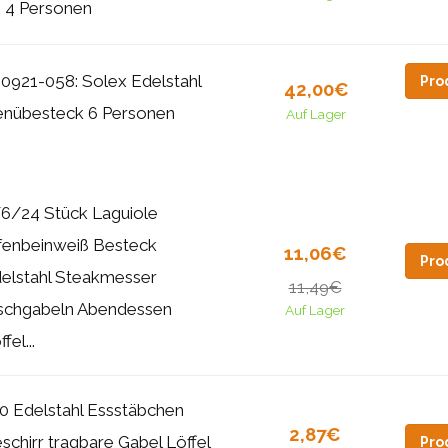
g. 4 Personen
0921-058: Solex Edelstahl
Pro
42,00€
nübesteck 6 Personen
Auf Lager
6/24 Stück Laguiole
fenbeinweiß Besteck
11,06€
Pro
elstahl Steakmesser
11,49€
schgabeln Abendessen
Auf Lager
fel...
0 Edelstahl Essstäbchen
2,87€
schirr tragbare Gabel Löffel
Pro