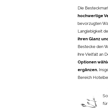
Die Besteckmarke
hochwertige V
bevorzugten Wahl
Langlebigkeit d
ihren Glanz und
Bestecke den Wa
ihre Vielfalt an 
Optionen wähle
ergänzen.
Insge
Bereich Hotelbe
So
fü