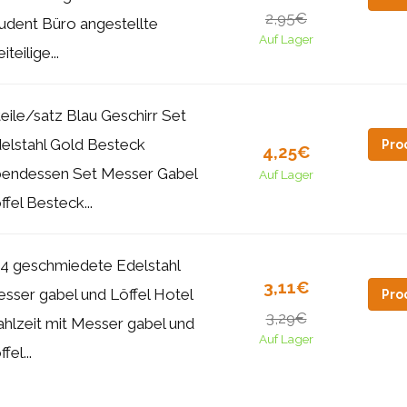
2,95€
udent Büro angestellte
Auf Lager
iteilige...
teile/satz Blau Geschirr Set
elstahl Gold Besteck
Pro
4,25€
endessen Set Messer Gabel
Auf Lager
ffel Besteck...
4 geschmiedete Edelstahl
3,11€
sser gabel und Löffel Hotel
Pro
3,29€
hlzeit mit Messer gabel und
Auf Lager
fel...