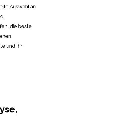
reite Auswahl an
ie
fen, die beste
denen
te und Ihr
yse,