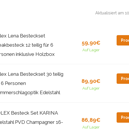
Aktualisiert am 
lex Lena Besteckset
Pro
59,90€
eakbesteck 12 teilig für 6
Auf Lager
rsonen inklusive Holzbox
lex Lena Besteckset 30 teilig
Pro
89,90€
r 6 Personen
Auf Lager
mmerschlagoptik Edelstahl
LEX Besteck Set KARINA
Pro
86,89€
elstahl PVD Champagner 16-
Auf Lager