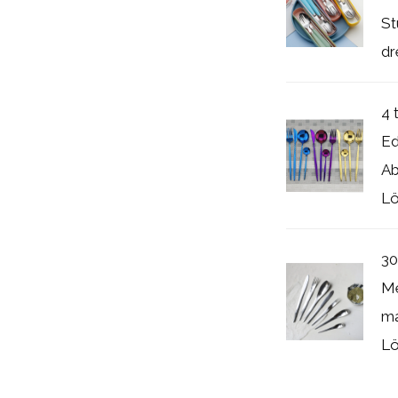
St
dre
4 
Ed
Ab
Lö
30
Me
ma
Löf