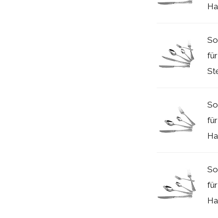
Ha
So
fü
St
So
fü
Ha
So
fü
Ha