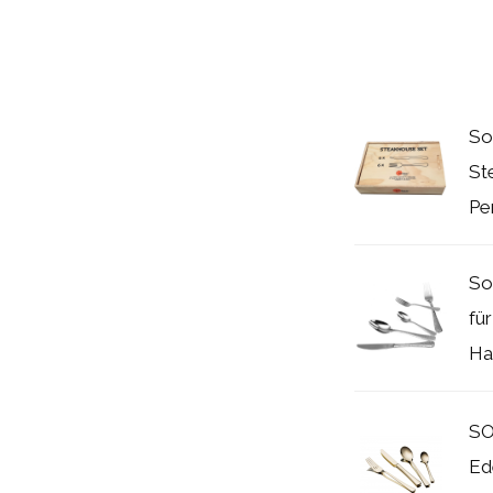
So
St
Pe
So
fü
Ha
SO
Ed