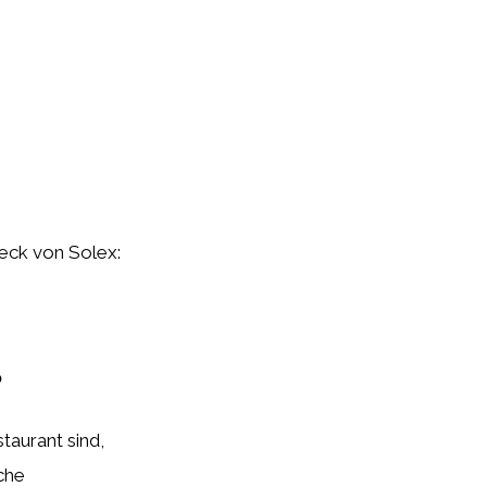
teck von Solex:
b
taurant sind,
che