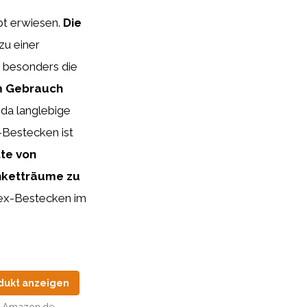
bt erwiesen.
Die
u einer
t besonders die
m Gebrauch
 da langlebige
-Bestecken ist
tte von
anketträume zu
olex-Bestecken im
dukt anzeigen
Amazon.de