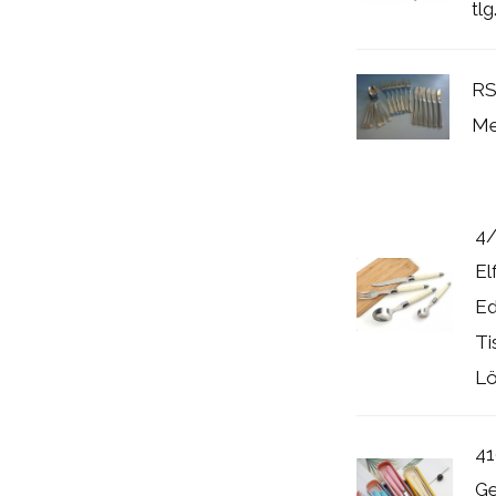
tl
RS
Me
4/
El
Ed
Ti
Löf
41
Ge