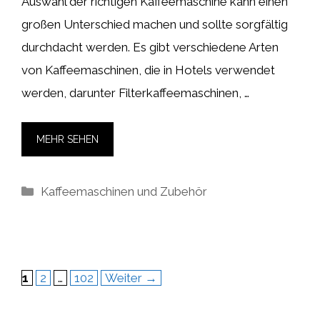
Auswahl der richtigen Kaffeemaschine kann einen
großen Unterschied machen und sollte sorgfältig
durchdacht werden. Es gibt verschiedene Arten
von Kaffeemaschinen, die in Hotels verwendet
werden, darunter Filterkaffeemaschinen, …
MEHR SEHEN
Kategorien
Kaffeemaschinen und Zubehör
Seite
Seite
Seite
1
2
…
102
Weiter
→