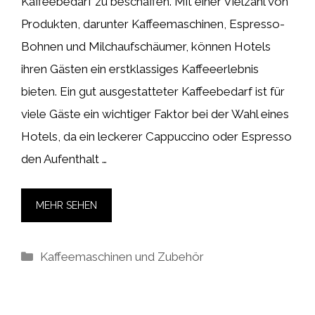
Kaffeebedarf zu beschaffen. Mit einer Vielzahl von
Produkten, darunter Kaffeemaschinen, Espresso-
Bohnen und Milchaufschäumer, können Hotels
ihren Gästen ein erstklassiges Kaffeeerlebnis
bieten. Ein gut ausgestatteter Kaffeebedarf ist für
viele Gäste ein wichtiger Faktor bei der Wahl eines
Hotels, da ein leckerer Cappuccino oder Espresso
den Aufenthalt …
MEHR SEHEN
Kategorien
Kaffeemaschinen und Zubehör