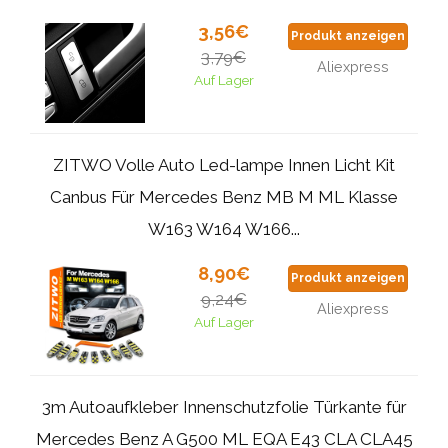
3,56€
Produkt anzeigen
3,79€
Aliexpress
Auf Lager
ZITWO Volle Auto Led-lampe Innen Licht Kit
Canbus Für Mercedes Benz MB M ML Klasse
W163 W164 W166...
8,90€
Produkt anzeigen
9,24€
Aliexpress
Auf Lager
3m Autoaufkleber Innenschutzfolie Türkante für
Mercedes Benz A G500 ML EQA E43 CLA CLA45