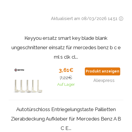
Aktualisiert am 08/03/2026 14:51
Keyyou ersatz smart key blade blank
ungeschnittener einsatz für mercedes benz b c e
ml s clk cl...
3,61€
Produkt anzeigen
7,22€
Aliexpress
Auf Lager
Autotürschloss Entriegelungstaste Pailletten
Zierabdeckung Aufkleber für Mercedes Benz A B
C E...