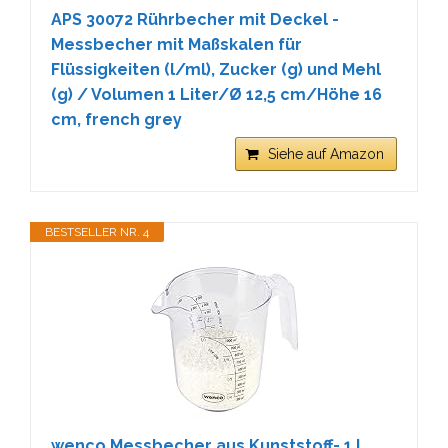
APS 30072 Rührbecher mit Deckel -
Messbecher mit Maßskalen für
Flüssigkeiten (l/ml), Zucker (g) und Mehl
(g) / Volumen 1 Liter/Ø 12,5 cm/Höhe 16
cm, french grey
Siehe auf Amazon
BESTSELLER NR. 4
wenco Messbecher aus Kunststoff- 1 l