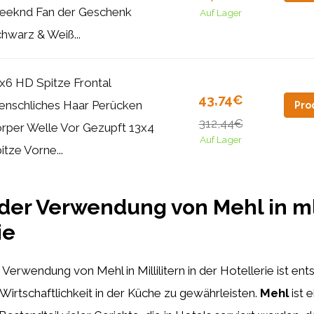
eknd Fan der Geschenk
Auf Lager
hwarz & Weiß...
x6 HD Spitze Frontal
43,74€
nschliches Haar Perücken
Pro
312,44€
rper Welle Vor Gezupft 13x4
Auf Lager
itze Vorne...
der Verwendung von Mehl in ml
ie
 Verwendung von Mehl in Millilitern in der Hotellerie ist en
d Wirtschaftlichkeit in der Küche zu gewährleisten.
Mehl
ist e