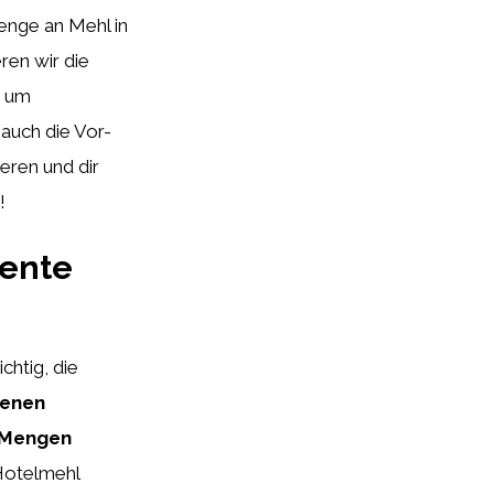
nge an Mehl in
ren wir die
, um
auch die Vor-
eren und dir
!
iente
chtig, die
denen
e Mengen
 Hotelmehl