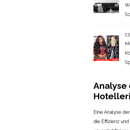
We
Sc
13
Me
Kö
Sp
Analyse 
Hoteller
Eine Analyse der
die Effizienz un