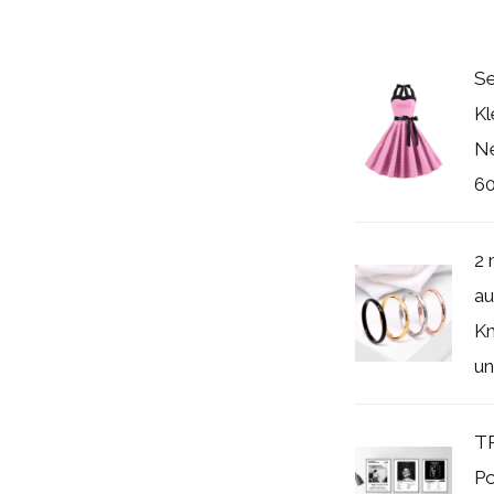
Se
Kl
Ne
60
2 
au
Kn
un
T
Po