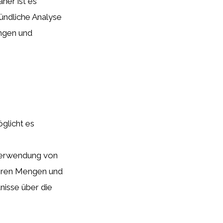
aher ist es
ündliche Analyse
ungen und
glicht es
 Verwendung von
ßeren Mengen und
tnisse über die