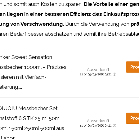
en und somit auch Kosten zu sparen.
Die Vorteile einer g
 liegen in einer besseren Effizienz des Einkaufspro
rung von Verschwendung.
Durch die Verwendung von
pr
hren Bedarf besser abschätzen und somit ihre Betriebsablä
nker Sweet Sensation
ssbecher 1000ml – Präzises
Pro
Ausverkauft
as of 09/03/2026 03:11
sieren mit Vierfach-
lierung,...
QIUQIU Messbecher Set
nststoff 6 STK 25 ml 50ml
Pro
Ausverkauft
as of 09/03/2026 03:11
0ml 150ml 250ml 500ml aus
Labor...