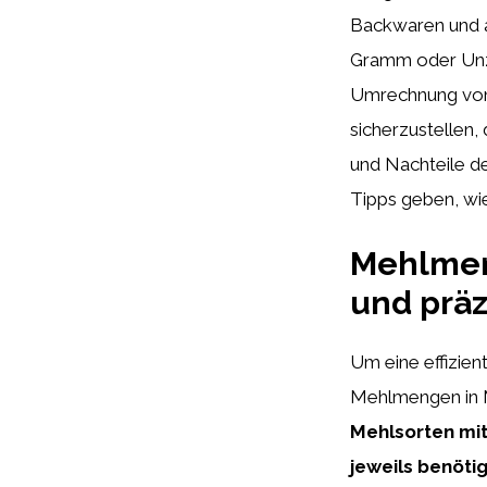
Backwaren und a
Gramm oder Unzen
Umrechnung von 
sicherzustellen,
und Nachteile de
Tipps geben, wie
Mehlmeng
und prä
Um eine effizien
Mehlmengen in Mi
Mehlsorten mi
jeweils benöti