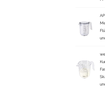
AP
Me
Flü
und
we
Kun
Fa
Sk
und