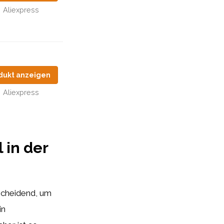
Aliexpress
dukt anzeigen
Aliexpress
 in der
tscheidend, um
in