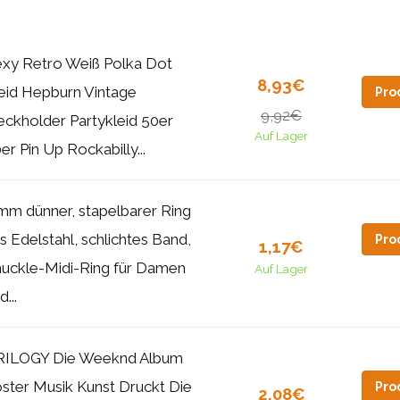
xy Retro Weiß Polka Dot
8,93€
eid Hepburn Vintage
Pro
9,92€
ckholder Partykleid 50er
Auf Lager
er Pin Up Rockabilly...
mm dünner, stapelbarer Ring
s Edelstahl, schlichtes Band,
Pro
1,17€
uckle-Midi-Ring für Damen
Auf Lager
d...
RILOGY Die Weeknd Album
ster Musik Kunst Druckt Die
Pro
2,08€