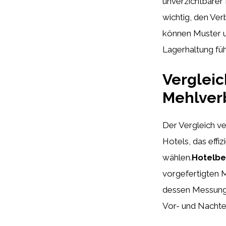
unverzichtbarer B
wichtig, den Ve
können Muster un
Lagerhaltung füh
Vergleic
Mehlver
Der Vergleich ve
Hotels, das effi
wählen.
Hotelbe
vorgefertigten 
dessen Messung v
Vor- und Nachte