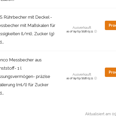
S Rührbecher mit Deckel -
ssbecher mit Maßskalen für
Pro
Ausverkauft
as of 09/03/2026 03:11
ssigkeiten (l/ml), Zucker (g)
...
nco Messbecher aus
ststoff- 1 l
Pro
Ausverkauft
ssungsvermögen- präzise
as of 09/03/2026 03:11
alierung (ml/l) für Zucker
...
Aktualisiert am 