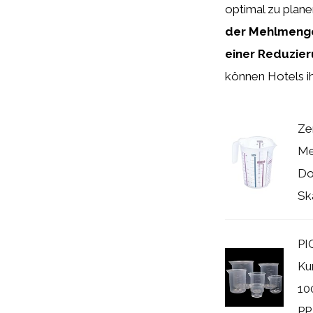
optimal zu plan
der Mehlmengen
einer Reduzie
können Hotels i
Ze
Me
Do
Ska
PI
Ku
10
PP 