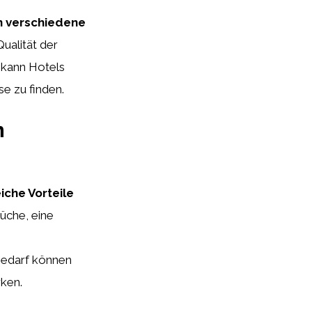
n verschiedene
ualität der
h kann Hotels
e zu finden.
n
iche Vorteile
üche, eine
ebedarf können
rken.