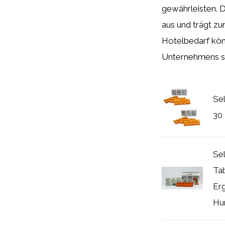
gewährleisten. Di
aus und trägt zu
Hotelbedarf kön
Unternehmens st
Sel
30
Sel
Tab
Erg
Hun