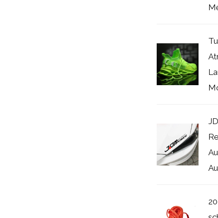
Me
Tu
At
La
Mo
JD
Re
Au
Au
20
sc