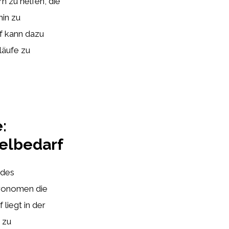
 zu helfen, die
hin zu
f kann dazu
läufe zu
:
telbedarf
 des
tronomen die
liegt in der
 zu