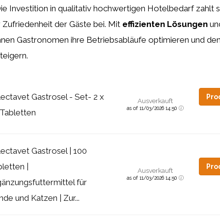
e Investition in qualitativ hochwertigen Hotelbedarf zahlt si
r Zufriedenheit der Gäste bei. Mit
effizienten Lösungen
und
nen Gastronomen ihre Betriebsabläufe optimieren und den 
eigern.
ectavet Gastrosel - Set- 2 x
Pro
Ausverkauft
as of 11/03/2026 14:50
 Tabletten
ectavet Gastrosel | 100
letten |
Pro
Ausverkauft
as of 11/03/2026 14:50
änzungsfuttermittel für
de und Katzen | Zur...