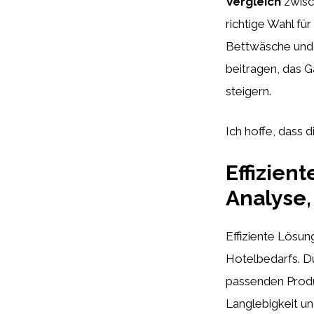
Vergleich
zwisc
richtige Wahl für
Bettwäsche und 
beitragen, das G
steigern.
Ich hoffe, dass di
Effizien
Analyse,
Effiziente Lösun
Hotelbedarfs. D
passenden Produ
Langlebigkeit un