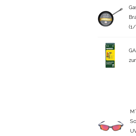
Ga
Br
(1/
GA
zu
MT
So
UV