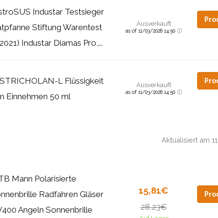
stroSUS Industar Testsieger
Pro
Ausverkauft
atpfanne Stiftung Warentest
as of 11/03/2026 14:50
2021) Industar Diamas Pro,...
STRICHOLAN-L Flüssigkeit
Pro
Ausverkauft
as of 11/03/2026 14:50
m Einnehmen 50 ml
Aktualisiert am 
B Mann Polarisierte
15,81€
nnenbrille Radfahren Gläser
Pro
28,23€
400 Angeln Sonnenbrille