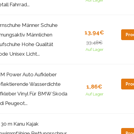
Auf Lager
tall Fahrrad...
rnschuhe Männer Schuhe
13,94€
mungsaktiv Männlichen
Pro
33,48€
ufschuhe Hohe Qualität
Auf Lager
de Unisex Licht...
M Power Auto Aufkleber
flektierende Wasserdichte
Pro
1,86€
fkleber Vinyl Für BMW Skoda
Auf Lager
di Peugeot...
 30 m Kanu Kajak
hwimmfähige Rettungsschnur
Pro