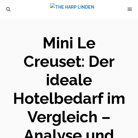
Zum
M
Inhalt
springen
Mini Le
Creuset: Der
ideale
Hotelbedarf im
Vergleich –
Analyse und