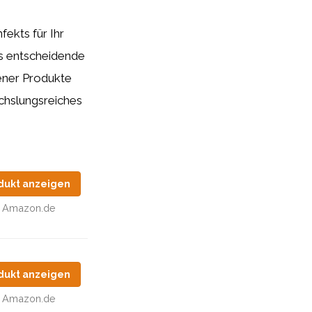
ekts für Ihr
ts entscheidende
dener Produkte
echslungsreiches
dukt anzeigen
Amazon.de
dukt anzeigen
Amazon.de