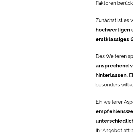
Faktoren berück
Zunächst ist es 
hochwertigen u
erstklassiges 
Des Weiteren spi
ansprechend ve
hinterlassen.
Ei
besonders willk
Ein weiterer Aspe
empfehlenswer
unterschiedli
Ihr Angebot attr