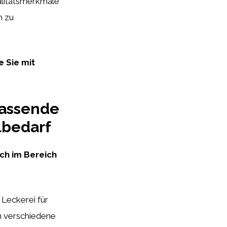
ualitätsmerkmale
h zu
e Sie mit
fassende
lbedarf
ch im Bereich
 Leckerei für
en verschiedene