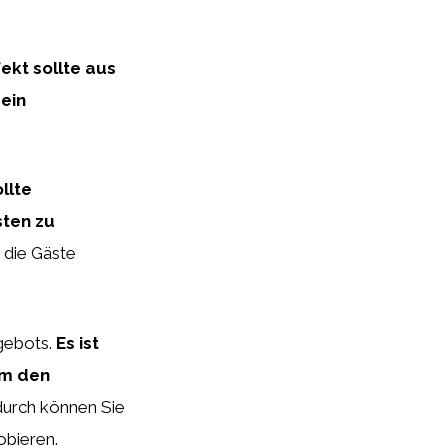
ekt sollte aus
ein
llte
sten zu
 die Gäste
ngebots.
Es ist
um den
urch können Sie
obieren.