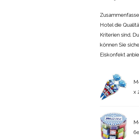
Zusammenfassend 
Hotel die Qualit
Kriterien sind. 
können Sie siche
Eiskonfekt anbie
Mo
x 
Mo
6e