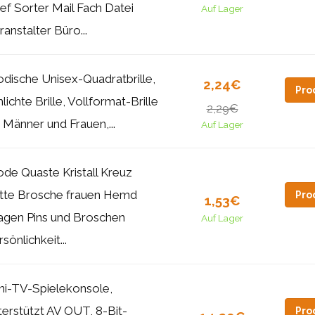
ief Sorter Mail Fach Datei
Auf Lager
ranstalter Büro...
dische Unisex-Quadratbrille,
2,24€
Pro
hlichte Brille, Vollformat-Brille
2,29€
r Männer und Frauen,...
Auf Lager
de Quaste Kristall Kreuz
tte Brosche frauen Hemd
Pro
1,53€
agen Pins und Broschen
Auf Lager
sönlichkeit...
ni-TV-Spielekonsole,
terstützt AV OUT, 8-Bit-
Pro