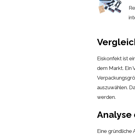
Re
int
Vergleic
Eiskonfekt ist e
dem Markt. Ein 
Verpackungsgröß
auszuwählen. Dab
werden.
Analyse 
Eine gründliche 