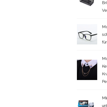
Br
Ve
Mo
sc
fü
Mo
Ke
Kr
Per
Mi
un