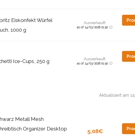
ritz Eiskonfekt Würfel
Pro
Ausverkauft
as of 14/03/2026 01:50
uch, 1000 g
Pro
Ausverkauft
chetti Ice-Cups, 250 g
as of 14/03/2026 01:50
Aktualisiert am 
hwarz Metall Mesh
hreibtisch Organizer Desktop
Pro
5,08€