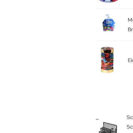
Mo
Br
Ei
Sc
Sc