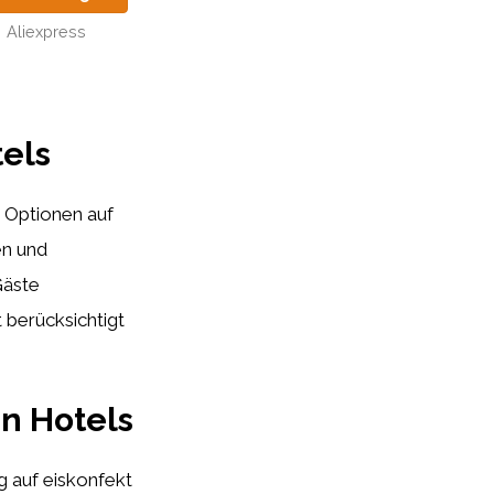
Aliexpress
tels
e Optionen auf
en und
Gäste
 berücksichtigt
in Hotels
g auf eiskonfekt