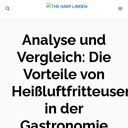
Zum
M
Inhalt
springen
Analyse und
Vergleich: Die
Vorteile von
Heißluftfritteuse
in der
Gastronomie