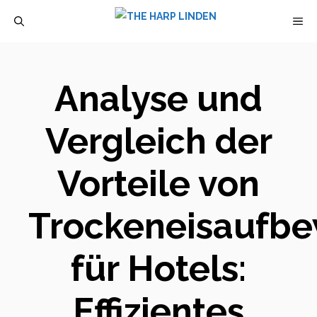
Zum
M
Inhalt
springen
Analyse und
Vergleich der
Vorteile von
Trockeneisaufb
für Hotels:
Effizientes