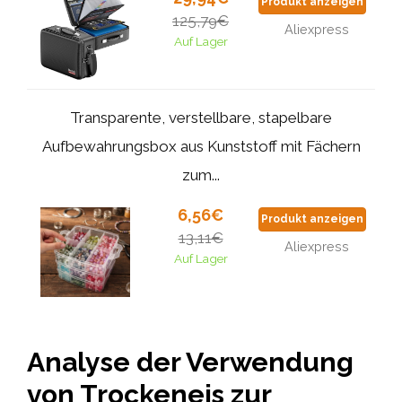
Produkt anzeigen
125,79€
Aliexpress
Auf Lager
Transparente, verstellbare, stapelbare
Aufbewahrungsbox aus Kunststoff mit Fächern
zum...
6,56€
Produkt anzeigen
13,11€
Aliexpress
Auf Lager
Analyse der Verwendung
von Trockeneis zur