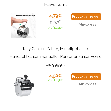
Fußverkehr...
4,79€
Produkt anzeigen
9,97€
Aliexpress
Auf Lager
Tally Clicker-Zähler, Metallgehäuse,
Handzählzähler, manueller Personenzähler von 0
bis 9999,...
4,50€
Produkt anzeigen
Auf Lager
Aliexpress