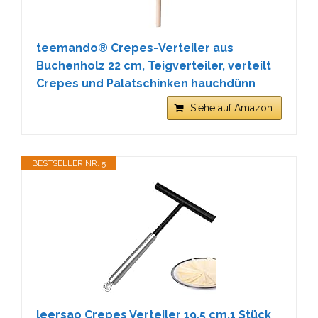
teemando® Crepes-Verteiler aus
Buchenholz 22 cm, Teigverteiler, verteilt
Crepes und Palatschinken hauchdünn
Siehe auf Amazon
BESTSELLER NR. 5
leersao Crepes Verteiler 19.5 cm,1 Stück