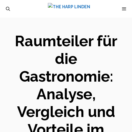
Zum
M
Inhalt
springen
Raumteiler für
die
Gastronomie:
Analyse,
Vergleich und
Vorteile im