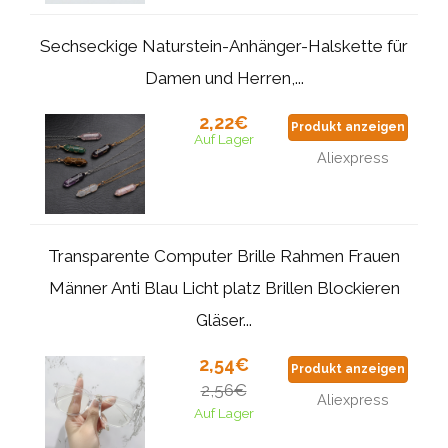
Sechseckige Naturstein-Anhänger-Halskette für
Damen und Herren,...
2,22€
Produkt anzeigen
Auf Lager
Aliexpress
Transparente Computer Brille Rahmen Frauen
Männer Anti Blau Licht platz Brillen Blockieren
Gläser...
2,54€
Produkt anzeigen
2,56€
Aliexpress
Auf Lager