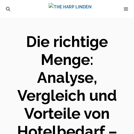
Zum
M
Inhalt
springen
Die richtige
Menge:
Analyse,
Vergleich und
Vorteile von
Hotelbedarf –