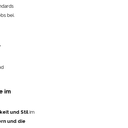
andards
bs bei.
r
nd
e im
eit und Stil
im
ern und die