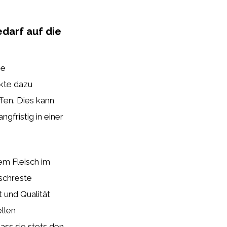
edarf auf die
ie
kte dazu
fen. Dies kann
gfristig in einer
em Fleisch im
schreste
 und Qualität
llen
ass sie stets den