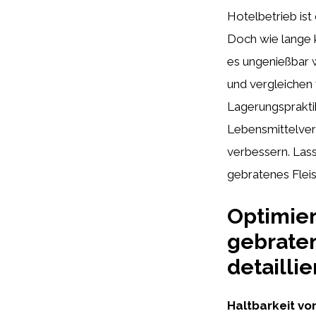
Hotelbetrieb is
Doch wie lange 
es ungenießbar w
und vergleichen
Lagerungsprakti
Lebensmittelver
verbessern. Las
gebratenes Flei
Optimier
gebraten
detailli
Haltbarkeit vo