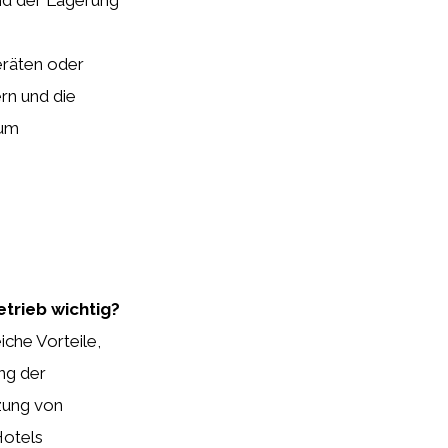
eräten oder
rn und die
 um
trieb wichtig?
iche Vorteile,
ng der
zung von
Hotels