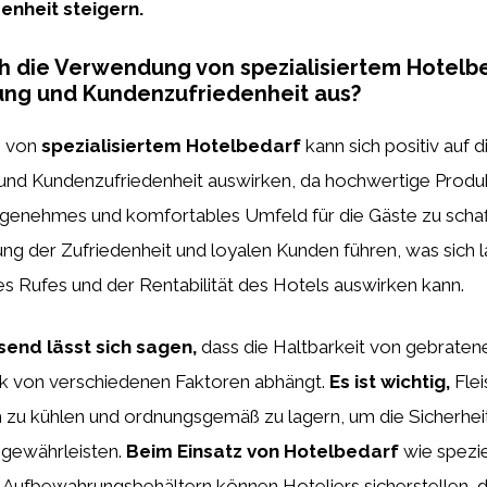
nheit steigern.
ch die Verwendung von spezialisiertem Hotelb
ung und Kundenzufriedenheit aus?
g von
spezialisiertem Hotelbedarf
kann sich positiv auf d
und Kundenzufriedenheit auswirken, da hochwertige Produ
angenehmes und komfortables Umfeld für die Gäste zu schaf
ung der Zufriedenheit und loyalen Kunden führen, was sich lan
s Rufes und der Rentabilität des Hotels auswirken kann.
nd lässt sich sagen,
dass die Haltbarkeit von gebraten
rk von verschiedenen Faktoren abhängt.
Es ist wichtig,
Flei
 zu kühlen und ordnungsgemäß zu lagern, um die Sicherheit
 gewährleisten.
Beim Einsatz von Hotelbedarf
wie spezie
Aufbewahrungsbehältern können Hoteliers sicherstellen, d