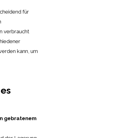
scheidend für
n
en verbraucht
chiedener
 werden kann, um
nes
von gebratenem
nd der Lagerung