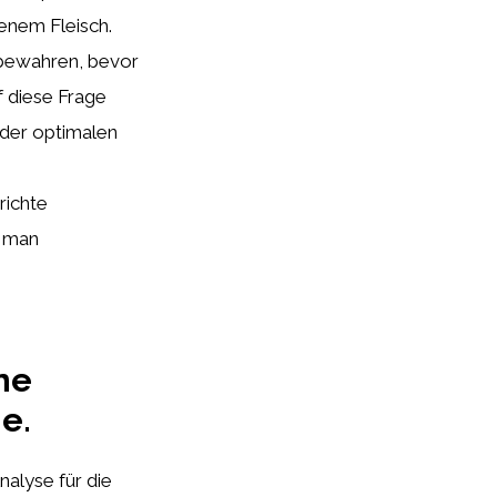
enem Fleisch.
fbewahren, bevor
f diese Frage
der optimalen
richte
e man
ne
e.
Analyse für die