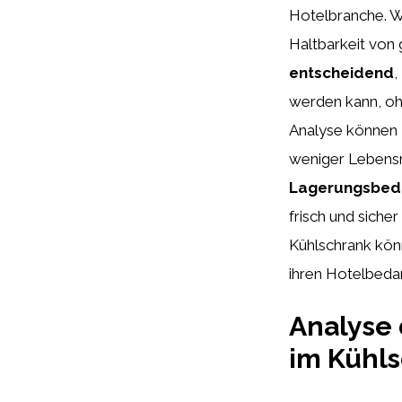
Hotelbranche. W
Haltbarkeit von 
entscheidend
,
werden kann, ohn
Analyse können 
weniger Lebensm
Lagerungsbed
frisch und siche
Kühlschrank könn
ihren Hotelbedar
Analyse 
im Kühl