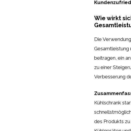
Kundenzufriede
Wie wirkt si
Gesamtleist
Die Verwendun
Gesamtleistung 
beitragen, ein 
zu einer Steiger
Verbesserung de
Zusammenfasse
Kühlschrank sta
schnellstmöglich
des Produkts zu
Kühlgeräten und 