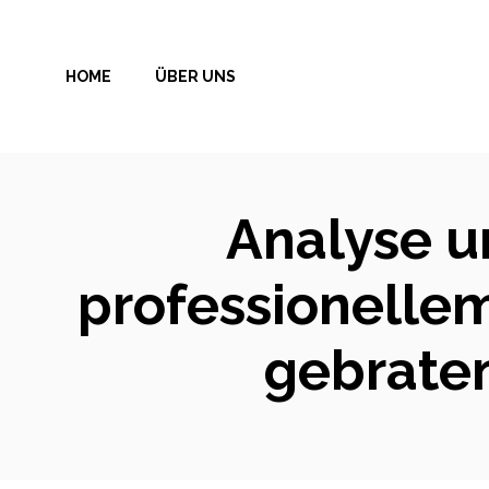
Zum
Inhalt
HOME
ÜBER UNS
springen
Analyse un
professionellem
gebrate