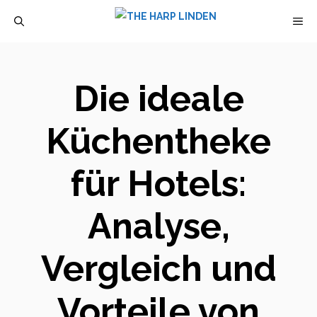
Zum
M
Inhalt
springen
Die ideale
Küchentheke
für Hotels:
Analyse,
Vergleich und
Vorteile von