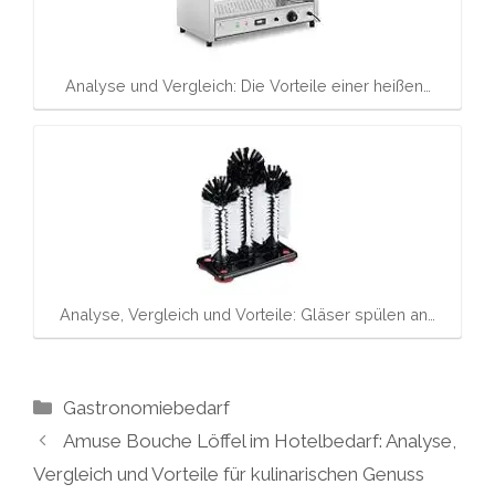
Analyse und Vergleich: Die Vorteile einer heißen…
Analyse, Vergleich und Vorteile: Gläser spülen an…
Kategorien
Gastronomiebedarf
Amuse Bouche Löffel im Hotelbedarf: Analyse,
Vergleich und Vorteile für kulinarischen Genuss