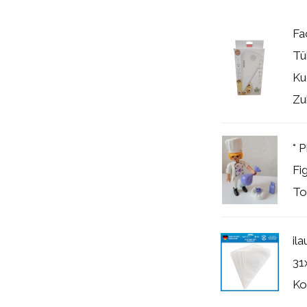
Fa
Tü
Ku
Zu
° 
Fi
To
il
31
Ko