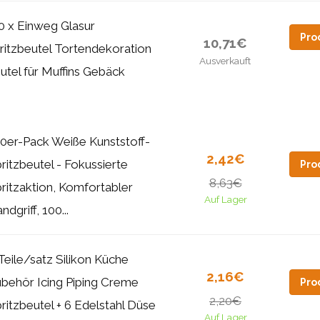
0 x Einweg Glasur
Pro
10,71€
ritzbeutel Tortendekoration
Ausverkauft
utel für Muffins Gebäck
0er-Pack Weiße Kunststoff-
2,42€
ritzbeutel - Fokussierte
Pro
8,63€
ritzaktion, Komfortabler
Auf Lager
ndgriff, 100...
Teile/satz Silikon Küche
2,16€
behör Icing Piping Creme
Pro
2,20€
ritzbeutel + 6 Edelstahl Düse
Auf Lager