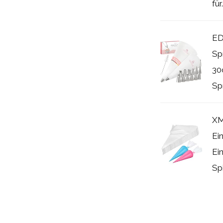
für.
ED
Spr
30
Spr
XM
Ei
Ei
Spi