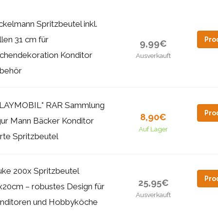
ckelmann Spritzbeutel inkl.
llen 31 cm für
Pro
9,99€
chendekoration Konditor
Ausverkauft
behör
PLAYMOBIL° RAR Sammlung
Pro
8,90€
gur Mann Bäcker Konditor
Auf Lager
rte Spritzbeutel
auke 200x Spritzbeutel
Pro
25,95€
x20cm – robustes Design für
Ausverkauft
nditoren und Hobbyköche