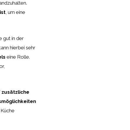
andzuhalten.
ist
, um eine
te gut in der
ann hierbei sehr
els
eine Rolle.
or,
f
zusätzliche
smöglichkeiten
r Küche