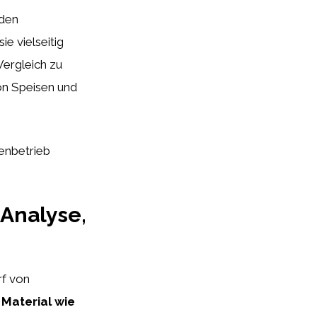
eden
e vielseitig
Vergleich zu
von Speisen und
henbetrieb
 Analyse,
rf von
 Material wie