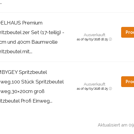
..
ELHAUS Premium
itzbeutel 2er Set (17-teilig) -
Pro
Ausverkauft
as of 09/03/2026 16:25
cm und 40cm Baumwolle
itzbeutel mit...
BYGEY Spritzbeutel
nweg,100 Stück Spritzbeutel
Pro
Ausverkauft
as of 09/03/2026 16:25
nweg,30×20cm groß
tzbeutel Profi Einweg...
Aktualisiert am 