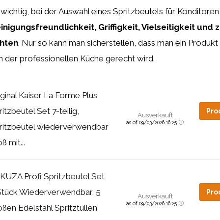
 wichtig, bei der Auswahl eines Spritzbeutels für Konditore
inigungsfreundlichkeit, Griffigkeit, Vielseitigkeit und 
chten
. Nur so kann man sicherstellen, dass man ein Produkt
 der professionellen Küche gerecht wird.
iginal Kaiser La Forme Plus
itzbeutel Set 7-teilig,
Pro
Ausverkauft
as of 09/03/2026 16:25
ritzbeutel wiederverwendbar
ß mit...
KUZA Profi Spritzbeutel Set
Stück Wiederverwendbar, 5
Pro
Ausverkauft
as of 09/03/2026 16:25
oßen Edelstahl Spritztüllen