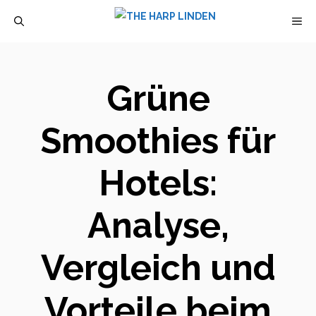
Zum
M
Inhalt
springen
Grüne
Smoothies für
Hotels:
Analyse,
Vergleich und
Vorteile beim