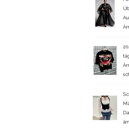
Üb
Au
Är
20
tä
Är
sc
Sc
Mä
Da
är