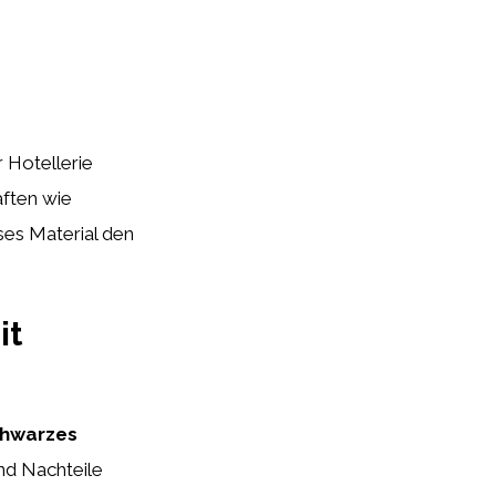
r Hotellerie
aften wie
ses Material den
it
hwarzes
und Nachteile