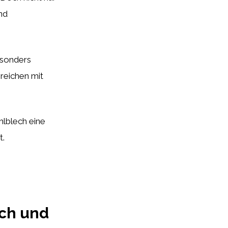
nd
esonders
ereichen mit
lblech eine
t.
ich und