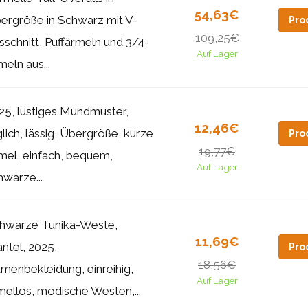
54,63€
ergröße in Schwarz mit V-
Pro
109,25€
sschnitt, Puffärmeln und 3/4-
Auf Lager
meln aus...
25, lustiges Mundmuster,
12,46€
glich, lässig, Übergröße, kurze
Pro
19,77€
mel, einfach, bequem,
Auf Lager
hwarze...
hwarze Tunika-Weste,
11,69€
ntel, 2025,
Pro
18,56€
menbekleidung, einreihig,
Auf Lager
mellos, modische Westen,...