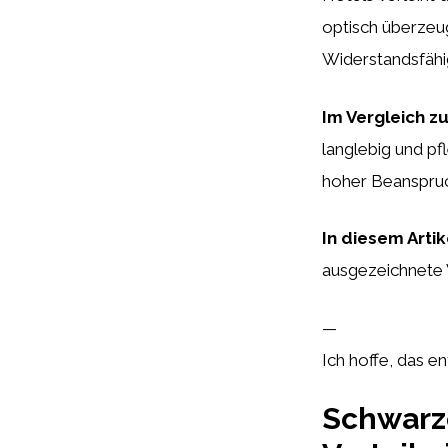
optisch überzeug
Widerstandsfähig
Im Vergleich z
langlebig und pf
hoher Beanspruc
In diesem Artik
ausgezeichnete W
—
Ich hoffe, das e
Schwarze