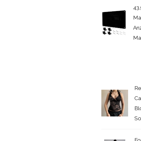
43.
Ma
An
Mag
Re
Ca
Bl
So
Fo