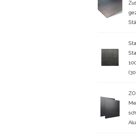
Zus
gez
Stä
St
Sta
10
(3
ZO
Met
sc
Alu