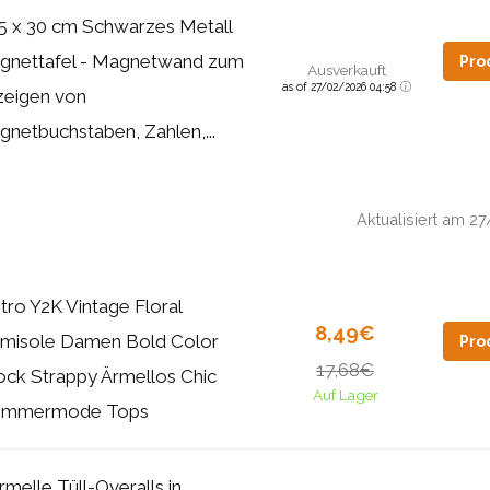
5 x 30 cm Schwarzes Metall
gnettafel - Magnetwand zum
Pro
Ausverkauft
as of 27/02/2026 04:58
zeigen von
netbuchstaben, Zahlen,...
Aktualisiert am 
tro Y2K Vintage Floral
8,49€
misole Damen Bold Color
Pro
17,68€
ock Strappy Ärmellos Chic
Auf Lager
mmermode Tops
rmelle Tüll-Overalls in