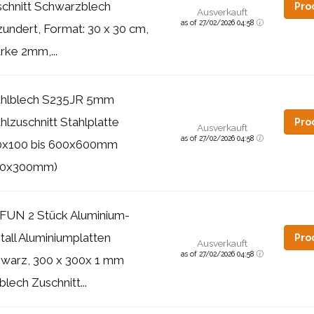
chnitt Schwarzblech
Pro
Ausverkauft
as of 27/02/2026 04:58
undert, Format: 30 x 30 cm,
rke 2mm,...
ahlblech S235JR 5mm
hlzuschnitt Stahlplatte
Pro
Ausverkauft
as of 27/02/2026 04:58
0x100 bis 600x600mm
00x300mm)
FUN 2 Stück Aluminium-
all Aluminiumplatten
Pro
Ausverkauft
as of 27/02/2026 04:58
hwarz, 300 x 300x 1 mm
blech Zuschnitt...