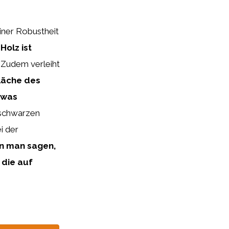
iner Robustheit
Holz ist
Zudem verleiht
fläche des
 was
 schwarzen
i der
n man sagen,
 die auf