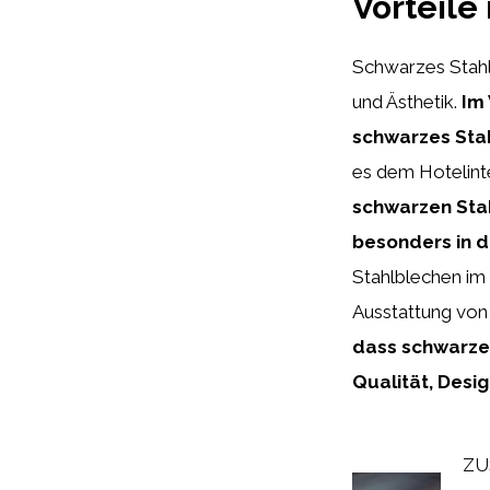
Vorteile
Schwarzes Stahlb
und Ästhetik.
Im 
schwarzes Stah
es dem Hotelint
schwarzen Stah
besonders in de
Stahlblechen im H
Ausstattung von
dass schwarzes
Qualität, Desi
ZU