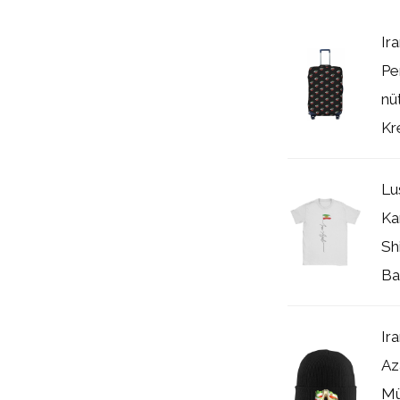
Ir
Pe
nü
Kr
Lu
Ka
Sh
Ba
Ir
Az
Mü