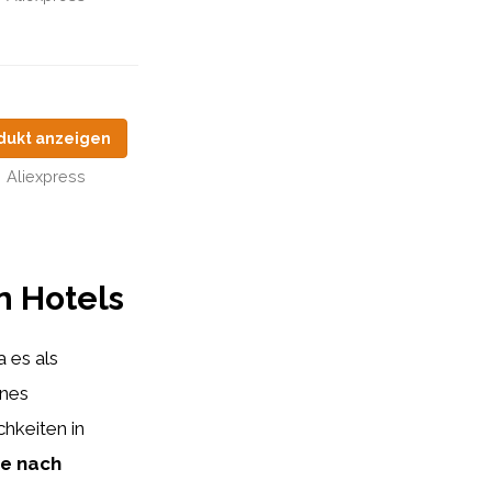
dukt anzeigen
Aliexpress
n Hotels
a es als
ines
hkeiten in
e nach