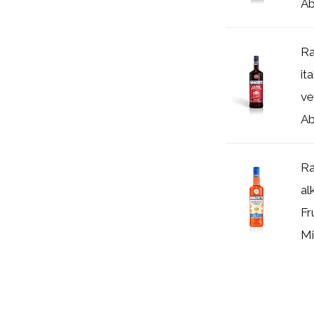
Ab
Ra
it
ve
Ab
Ra
al
Fr
Mi