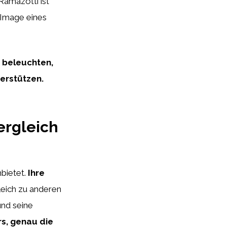
Ramazotti ist
s Image eines
 beleuchten,
erstützen.
ergleich
bietet.
Ihre
leich zu anderen
und seine
rs, genau die