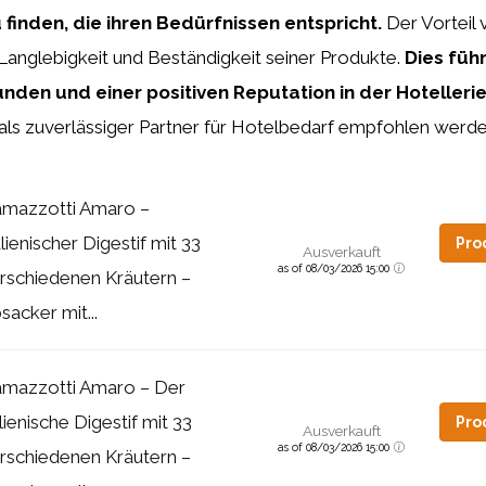
 finden, die ihren Bedürfnissen entspricht.
Der Vorteil
r Langlebigkeit und Beständigkeit seiner Produkte.
Dies führ
nden und einer positiven Reputation in der Hotelleri
als zuverlässiger Partner für Hotelbedarf empfohlen werde
mazzotti Amaro –
alienischer Digestif mit 33
Pro
Ausverkauft
as of 08/03/2026 15:00
rschiedenen Kräutern –
sacker mit...
mazzotti Amaro – Der
alienische Digestif mit 33
Pro
Ausverkauft
as of 08/03/2026 15:00
rschiedenen Kräutern –