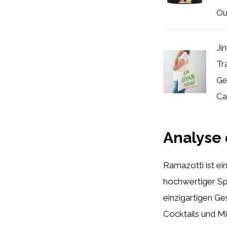
Ou
Ji
Tr
Ge
Ca
Analyse 
Ramazotti ist ei
hochwertiger Spi
einzigartigen Ge
Cocktails und Mi