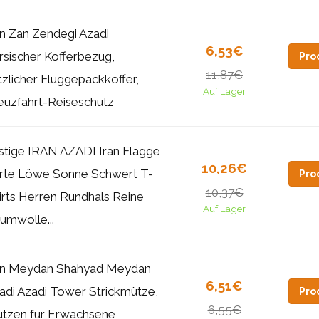
an Zan Zendegi Azadi
6,53€
rsischer Kofferbezug,
Pro
11,87€
tzlicher Fluggepäckkoffer,
Auf Lager
euzfahrt-Reiseschutz
stige IRAN AZADI Iran Flagge
10,26€
rte Löwe Sonne Schwert T-
Pro
10,37€
irts Herren Rundhals Reine
Auf Lager
umwolle...
an Meydan Shahyad Meydan
6,51€
adi Azadi Tower Strickmütze,
Pro
6,55€
tzen für Erwachsene,