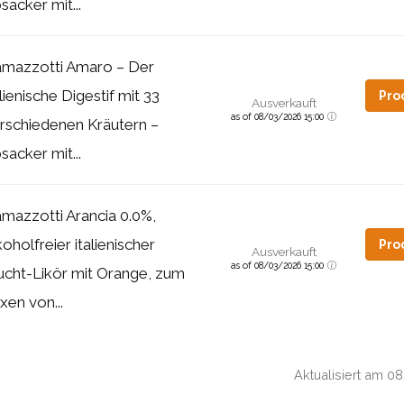
sacker mit...
mazzotti Amaro – Der
alienische Digestif mit 33
Pro
Ausverkauft
as of 08/03/2026 15:00
rschiedenen Kräutern –
sacker mit...
mazzotti Arancia 0.0%,
koholfreier italienischer
Pro
Ausverkauft
as of 08/03/2026 15:00
ucht-Likör mit Orange, zum
xen von...
Aktualisiert am 