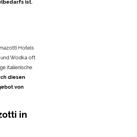
lbedarfs ist.
mazotti Hotels
n und Wodka oft
ge italienische
ch diesen
gebot von
tti in