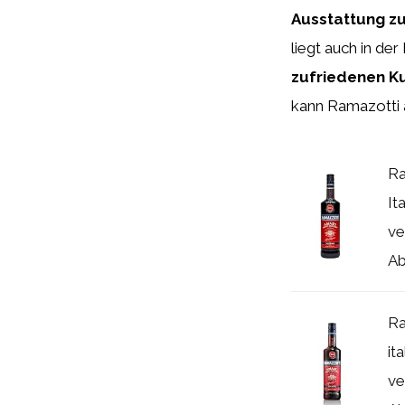
Ausstattung zu
liegt auch in de
zufriedenen Ku
kann Ramazotti 
Ra
It
ve
Ab
Ra
it
ve