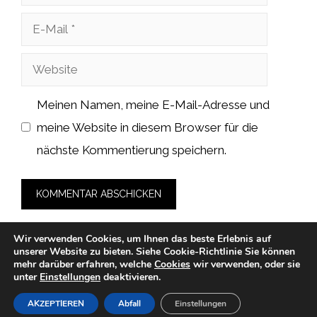
E-
Mail
Website
Meinen Namen, meine E-Mail-Adresse und
meine Website in diesem Browser für die
nächste Kommentierung speichern.
Wir verwenden Cookies, um Ihnen das beste Erlebnis auf
unserer Website zu bieten.
Siehe Cookie-Richtlinie
Sie können
mehr darüber erfahren, welche
Cookies
wir verwenden, oder sie
unter
Einstellungen
deaktivieren.
© 2026 cah-fans.de -
Datenschutzerklärung
-
Impressum
-
Cookies
-
Nutzungsbedingungen
AKZEPTIEREN
Abfall
Einstellungen