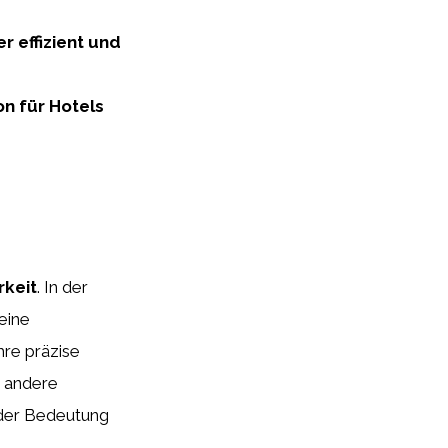
 effizient und
on für Hotels
rkeit
. In der
eine
re präzise
d andere
nder Bedeutung