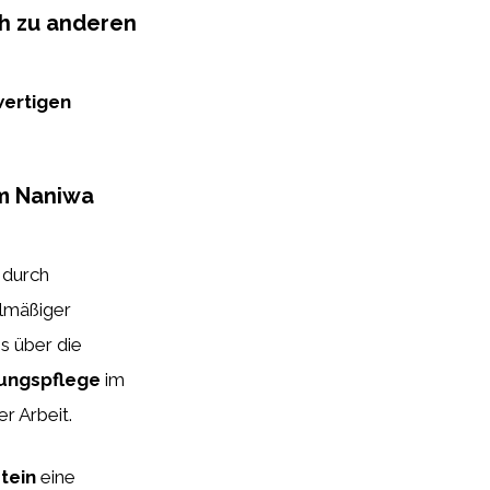
ch zu anderen
ertigen
em Naniwa
h durch
elmäßiger
s über die
ungspflege
im
r Arbeit.
tein
eine