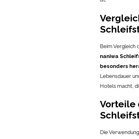
Vergleic
Schleifs
Beim Vergleich d
naniwa Schleif
besonders he
Lebensdauer und 
Hotels macht, d
Vorteile
Schleifs
Die Verwendung v