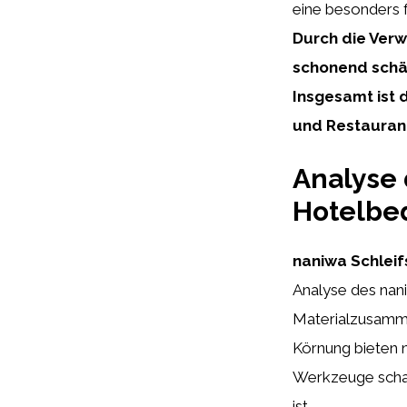
eine besonders f
Durch die Verw
schonend schä
Insgesamt ist 
und Restaurant
Analyse 
Hotelbe
naniwa Schleif
Analyse des nani
Materialzusamme
Körnung bieten n
Werkzeuge schar
ist.