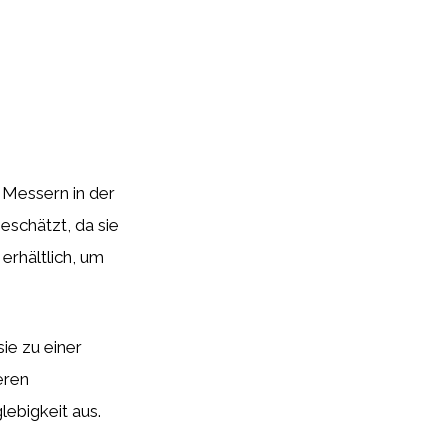
n Messern in der
eschätzt, da sie
erhältlich, um
sie zu einer
eren
lebigkeit aus.