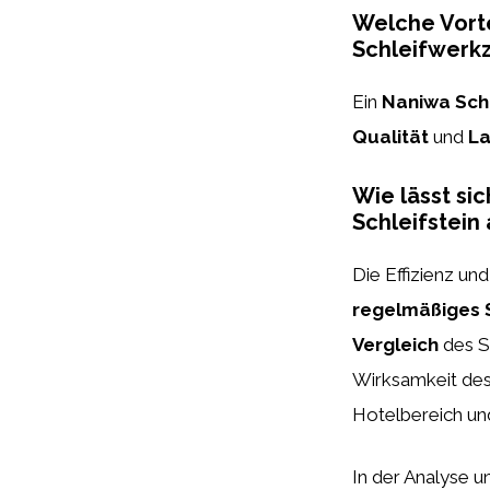
Welche Vorte
Schleifwerk
Ein
Naniwa Schl
Qualität
und
La
Wie lässt sic
Schleifstein
Die Effizienz und
regelmäßiges 
Vergleich
des S
Wirksamkeit des 
Hotelbereich und
In der Analyse u