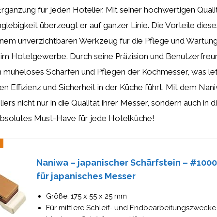
rgänzung für jeden Hotelier. Mit seiner hochwertigen Qualitä
glebigkeit überzeugt er auf ganzer Linie. Die Vorteile diese
inem unverzichtbaren Werkzeug für die Pflege und Wartun
m Hotelgewerbe. Durch seine Präzision und Benutzerfreun
in müheloses Schärfen und Pflegen der Kochmesser, was let
en Effizienz und Sicherheit in der Küche führt. Mit dem Nani
iers nicht nur in die Qualität ihrer Messer, sondern auch in d
 absolutes Must-Have für jede Hotelküche!
Naniwa – japanischer Schärfstein – #100
für japanisches Messer
Größe: 175 x 55 x 25 mm
Für mittlere Schleif- und Endbearbeitungszwecke