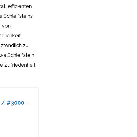
t, effizienten
s Schleifsteins
g von
dlichkeit
ztendlich zu
wa Schleifstein
ie Zufriedenheit
0 / #3000 –
.