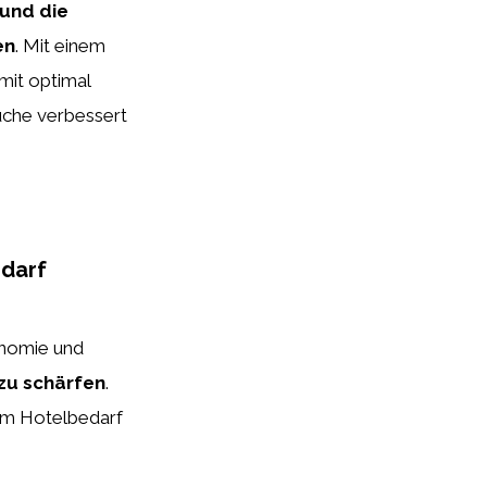
 und die
en
. Mit einem
 mit optimal
Küche verbessert
edarf
onomie und
zu schärfen
.
 im Hotelbedarf