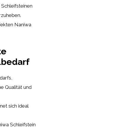
Schleifsteinen
rzuheben.
rfekten Naniwa
te
lbedarf
darfs,
he Qualität und
net sich ideal
iwa Schleifstein