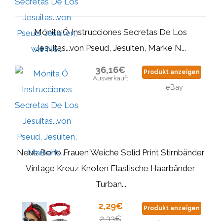
Mónita Ó Instrucciones Secretas De Los
Jesuitas...von Pseud, Jesuiten, Marke N...
36,16€
Produkt anzeigen
Ausverkauft
eBay
Neue Boho Frauen Weiche Solid Print Stirnbänder
Vintage Kreuz Knoten Elastische Haarbänder
Turban...
2,29€
Produkt anzeigen
2,33€