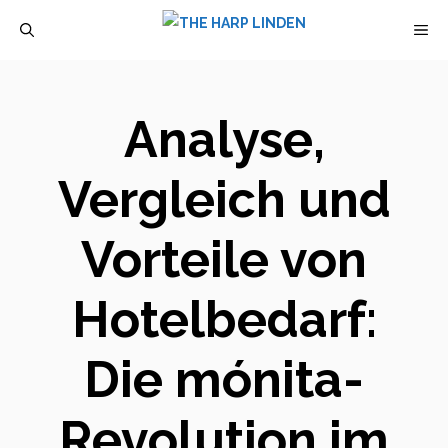
Zum
M
Inhalt
springen
Analyse,
Vergleich und
Vorteile von
Hotelbedarf:
Die mónita-
Revolution im