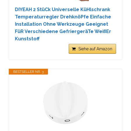
DIYEAH 2 StüCk Universelle KüHlschrank
Temperaturregler DrehknöPfe Einfache
Installation Ohne Werkzeuge Geeignet
FüR Verschiedene GefriergeräTe WeißEr
Kunststoff
Siehe auf Amazon
BESTSELLER NR. 3