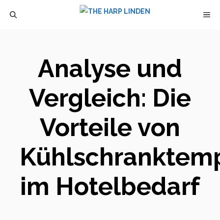
Zum
M
Inhalt
springen
Analyse und
Vergleich: Die
Vorteile von
Kühlschranktemp
im Hotelbedarf