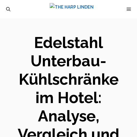
Zum
M
Inhalt
springen
Edelstahl
Unterbau-
Kühlschränke
im Hotel:
Analyse,
Vergleich und