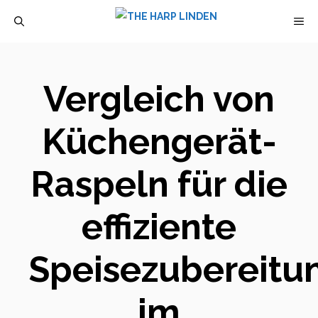
Zum
M
Inhalt
springen
Vergleich von
Küchengerät-
Raspeln für die
effiziente
Speisezubereitu
im