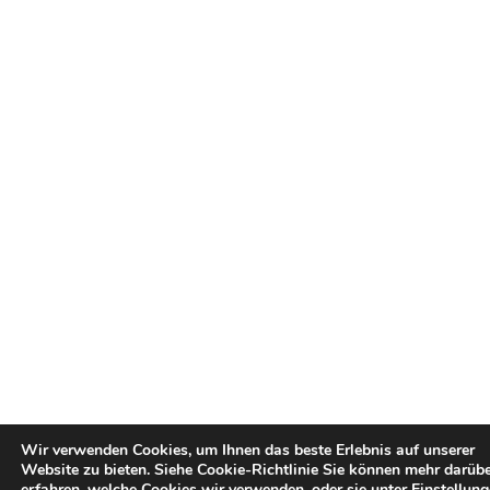
Wir verwenden Cookies, um Ihnen das beste Erlebnis auf unserer
Website zu bieten.
Siehe Cookie-Richtlinie
Sie können mehr darüb
erfahren, welche
Cookies
wir verwenden, oder sie unter
Einstellun