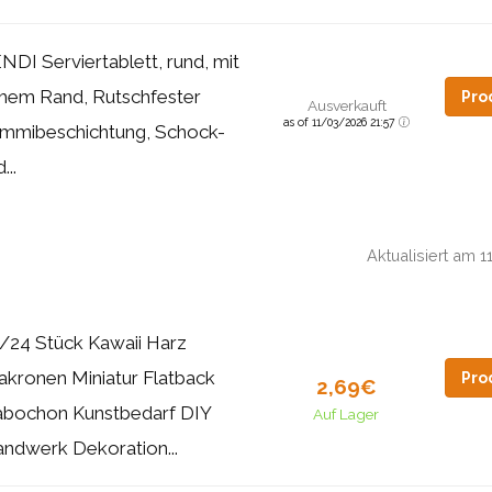
NDI Serviertablett, rund, mit
hem Rand, Rutschfester
Pro
Ausverkauft
as of 11/03/2026 21:57
mmibeschichtung, Schock-
...
Aktualisiert am 
/24 Stück Kawaii Harz
kronen Miniatur Flatback
Pro
2,69€
bochon Kunstbedarf DIY
Auf Lager
ndwerk Dekoration...