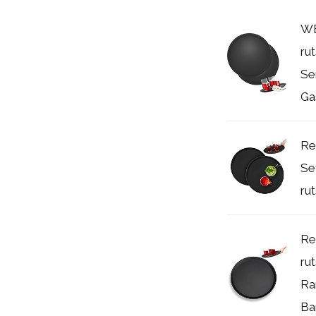
WE
ru
Se
Gas
Re
Se
rut
Re
ru
Ra
Bar,