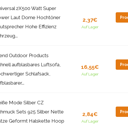
iversal 2X500 Watt Super
ower Laut Dome Hochtöner
Pro
2,37€
utsprecher Hohe Effizienz
Auf Lager
hrzeug...
end Outdoor Products
hnell aufblasbares Luftsofa,
Pro
16,55€
chwertiger Schlafsack,
Auf Lager
fblasbarer...
iße Mode Silber CZ
hmuck Sets 925 Silber Nette
Pro
2,84€
tze Geformt Halskette Hoop
Auf Lager