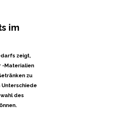
ts im
darfs zeigt,
 -Materialien
Getränken zu
h Unterschiede
swahl des
können.