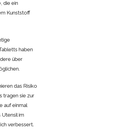
, die ein
em Kunststoff
htige
 Tabletts haben
ndere über
öglichen.
mieren das Risiko
s tragen sie zur
e auf einmal
 Utensil im
ich verbessert.