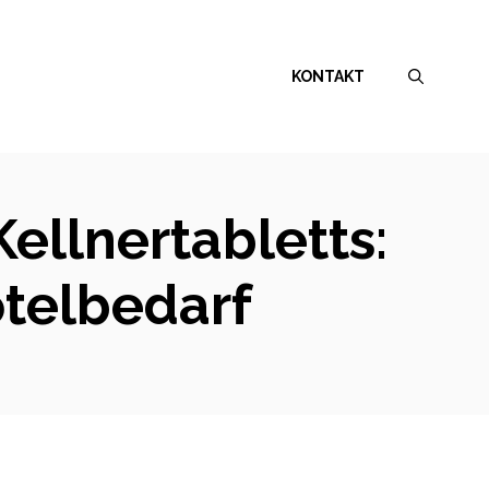
KONTAKT
ellnertabletts:
otelbedarf