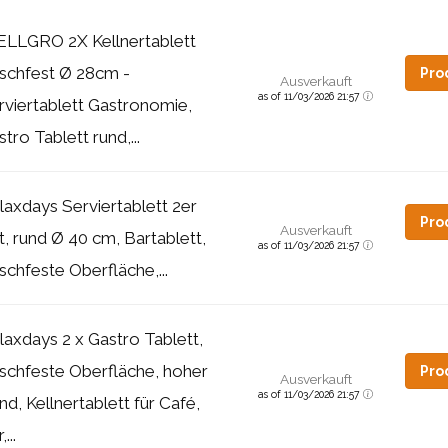
LLGRO 2X Kellnertablett
tschfest Ø 28cm -
Pro
Ausverkauft
as of 11/03/2026 21:57
rviertablett Gastronomie,
tro Tablett rund,...
laxdays Serviertablett 2er
Pro
Ausverkauft
t, rund Ø 40 cm, Bartablett,
as of 11/03/2026 21:57
schfeste Oberfläche,...
laxdays 2 x Gastro Tablett,
tschfeste Oberfläche, hoher
Pro
Ausverkauft
as of 11/03/2026 21:57
nd, Kellnertablett für Café,
...