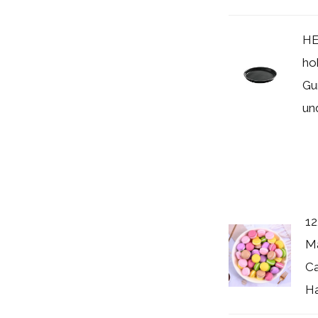
HE
ho
Gu
und
12
Ma
Ca
Ha