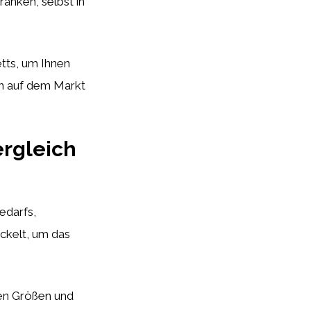
änken, selbst in
tts, um Ihnen
en auf dem Markt
ergleich
edarfs,
ickelt, um das
nen Größen und