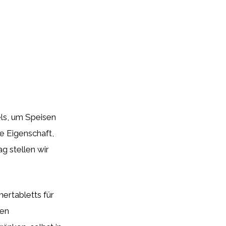
els, um Speisen
te Eigenschaft,
g stellen wir
ertabletts für
ien