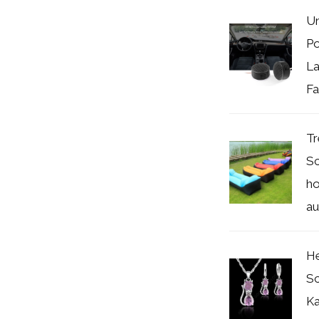
Un
P
La
Fa
Tr
Sc
ho
au
He
Sc
Ka