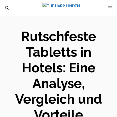
Zum
M
Inhalt
springen
Rutschfeste
Tabletts in
Hotels: Eine
Analyse,
Vergleich und
Vorteile