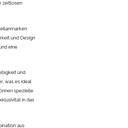
m zeitlosen
zellanmarken
arkeit und Design
und eine
ebigkeit und
r, was es ideal
önnen spezielle
lusivität in das
ination aus