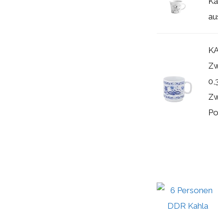
Ka
au
KA
Zw
0,
Zw
Po