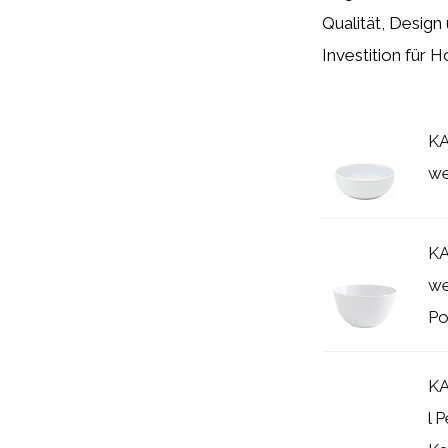
Qualität, Design
Investition für H
KA
we
KA
we
Po
KA
l 