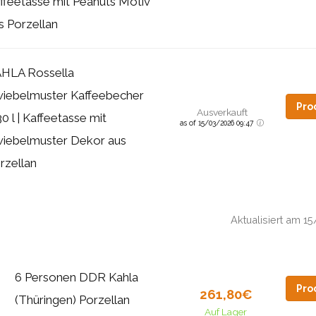
ffeetasse mit Peanuts Motiv
s Porzellan
HLA Rossella
iebelmuster Kaffeebecher
Pro
Ausverkauft
30 l | Kaffeetasse mit
as of 15/03/2026 09:47
iebelmuster Dekor aus
rzellan
Aktualisiert am 
6 Personen DDR Kahla
Pro
261,80€
(Thüringen) Porzellan
Auf Lager