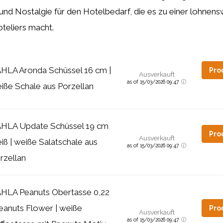
 und Nostalgie für den Hotelbedarf, die es zu einer lohnen
oteliers macht.
HLA Aronda Schüssel 16 cm |
Pro
Ausverkauft
as of 15/03/2026 09:47
iße Schale aus Porzellan
HLA Update Schüssel 19 cm
Pro
Ausverkauft
iß | weiße Salatschale aus
as of 15/03/2026 09:47
rzellan
HLA Peanuts Obertasse 0,22
Peanuts Flower | weiße
Pro
Ausverkauft
as of 15/03/2026 09:47