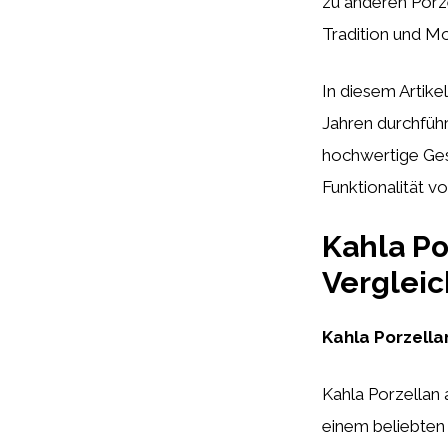
zu anderen Porze
Tradition und Mo
In diesem Artik
Jahren durchfüh
hochwertige Ges
Funktionalität v
Kahla Po
Vergleic
Kahla Porzella
Kahla Porzellan 
einem beliebten