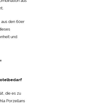
Kombination aus
t.
 aus den 60er
dieses
önheit und
,
 Hotelbedarf
t, die es zu
hla Porzellans