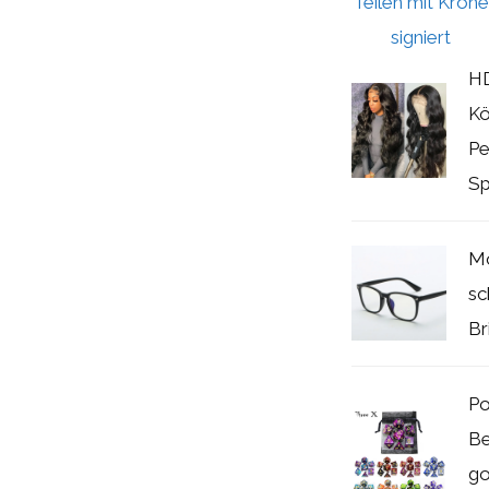
HD
Kö
Pe
Sp
Mo
sc
Br
Po
Be
go