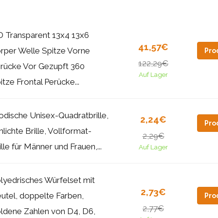
 Transparent 13x4 13x6
41,57€
rper Welle Spitze Vorne
Pro
122,29€
rücke Vor Gezupft 360
Auf Lager
itze Frontal Perücke...
dische Unisex-Quadratbrille,
2,24€
Pro
hlichte Brille, Vollformat-
2,29€
ille für Männer und Frauen,...
Auf Lager
lyedrisches Würfelset mit
2,73€
utel, doppelte Farben,
Pro
2,77€
ldene Zahlen von D4, D6,