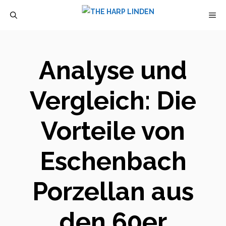
Zum
M
Inhalt
springen
Analyse und
Vergleich: Die
Vorteile von
Eschenbach
Porzellan aus
den 60er