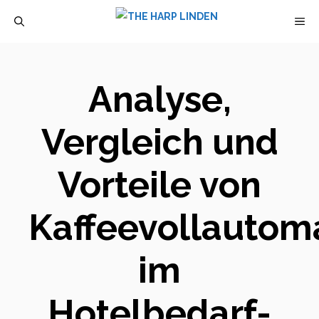
Zum
M
Inhalt
springen
Analyse,
Vergleich und
Vorteile von
Kaffeevollautom
im
Hotelbedarf-