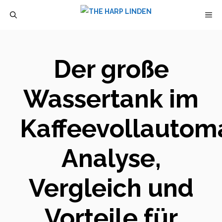
Zum
M
Inhalt
springen
Der große
Wassertank im
Kaffeevollautom
Analyse,
Vergleich und
Vorteile für