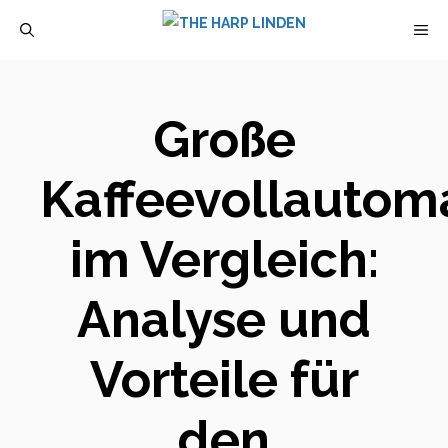
Zum
M
Inhalt
springen
Große
Kaffeevollautom
im Vergleich:
Analyse und
Vorteile für
den