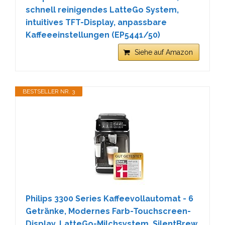
schnell reinigendes LatteGo System,
intuitives TFT-Display, anpassbare
Kaffeeeinstellungen (EP5441/50)
Siehe auf Amazon
BESTSELLER NR. 3
Philips 3300 Series Kaffeevollautomat - 6
Getränke, Modernes Farb-Touchscreen-
Display, LatteGo-Milchsystem, SilentBrew,