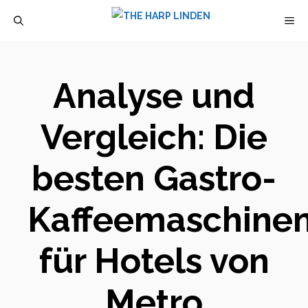
Zum
M
Inhalt
springen
Analyse und
Vergleich: Die
besten Gastro-
Kaffeemaschine
für Hotels von
Metro