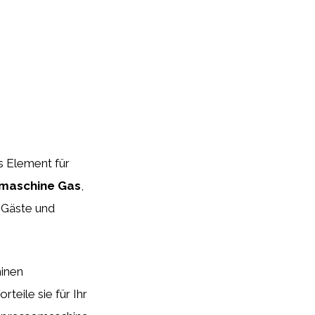
s Element für
maschine Gas
,
r Gäste und
hinen
teile sie für Ihr