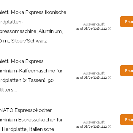
aletti Moka Express Ikonische
rdplatten-
Pro
Ausverkauft
as of 08/03/2026 12:12
pressomaschine, Aluminium,
0 ml, Silber/Schwarz
aletti Moka Express
uminium-Kaffeemaschine für
Pro
Ausverkauft
as of 08/03/2026 12:12
rdplatten (2 Tassen), 90
liliters,...
NATO Espressokocher,
uminium Espressokocher für
Pro
Ausverkauft
as of 08/03/2026 12:12
e Herdplatte, Italienische