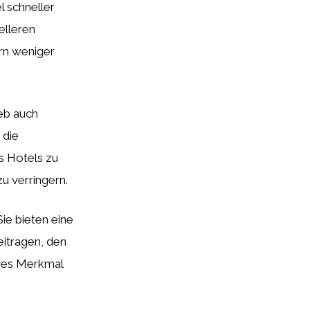
l schneller
elleren
ern weniger
eb auch
 die
s Hotels zu
u verringern.
Sie bieten eine
eitragen, den
ives Merkmal