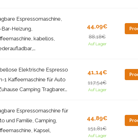
agbare Espressomaschine,
44,09€
-Bar-Heizung,
Pro
88,18€
ffeemaschine, kabellos,
Auf Lager
ederaufladbar,...
bellose Elektrische Espresso
41,14€
Pro
in-1 Kaffeemaschine für Auto
117,54€
Zuhause Camping Tragbarer...
Auf Lager
agbare Espressomaschine für
44,89€
to und Familie, Camping,
Pro
151,81€
ffeemaschine, Kapsel,
Auf Lager