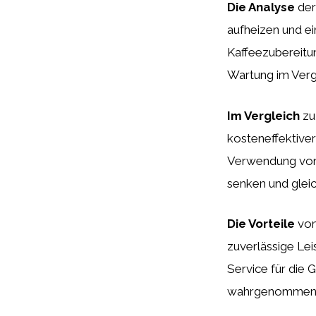
Die Analyse
der
aufheizen und e
Kaffeezubereitun
Wartung im Vergl
Im Vergleich
zu
kosteneffektiver 
Verwendung von 
senken und glei
Die Vorteile
von 
zuverlässige Lei
Service für die 
wahrgenommen we