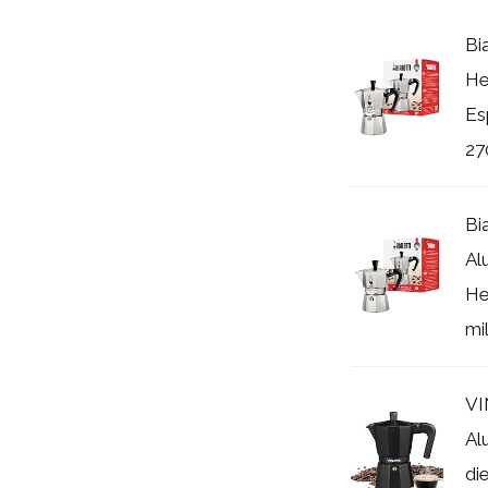
Bi
He
Es
27
Bi
Al
He
mil
VI
Al
di