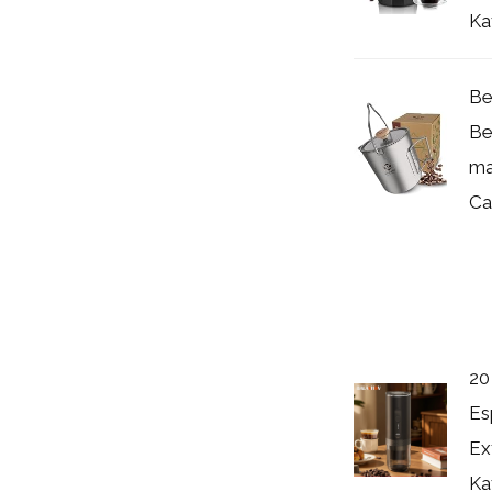
Ka
Be
Be
ma
Ca
20
Es
Ex
Ka