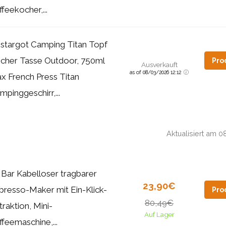
ffeekocher,...
stargot Camping Titan Topf
cher Tasse Outdoor, 750ml
Pro
Ausverkauft
as of 08/03/2026 12:12
x French Press Titan
mpinggeschirr,...
Aktualisiert am 
 Bar Kabelloser tragbarer
23,90€
presso-Maker mit Ein-Klick-
Pro
80,49€
traktion, Mini-
Auf Lager
ffeemaschine,...