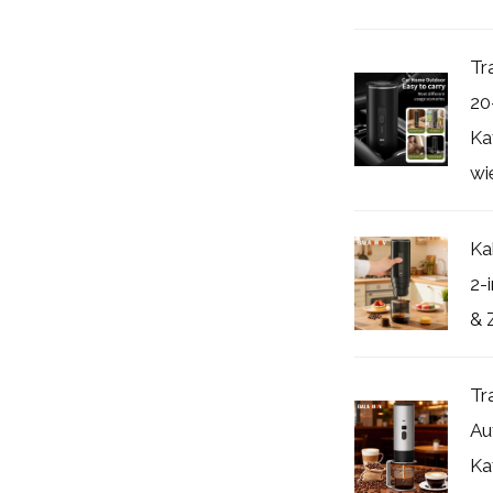
Tr
20
Ka
wi
Ka
2-
& 
Tr
Au
Ka