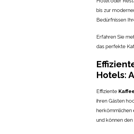
Hotel oder Resta
bis zur modernen
Bedürfnissen Ih
Erfahren Sie meh
das perfekte Kaf
Effizien
Hotels: 
Effiziente
Kaffe
ihren Gästen ho
herkömmlichen el
und können den 