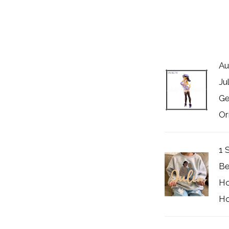
Au
Ju
Ge
Or
1 
Be
Ho
Ho