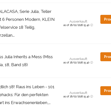
LACASA, Serie Julia, Teller
t 6 Personen Modern, KLEIN
Pro
Ausverkauft
as of 26/02/2026 15:40
elservice 18 Teilig,
zellan...
ss Julia Inherits a Mess (Miss
Pro
Ausverkauft
as of 26/02/2026 15:40
ia, 18, Band 18)
dlich 18! Raus ins Leben - 101
Pro
Ausverkauft
fehacks: Für den perfekten
as of 26/02/2026 15:40
art ins Erwachsenenleben,...