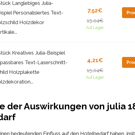
Stück Langlebiges Julia-
7,52€
ispiel Personalisiertes Text-
Pro
15,04€
lzschild Holzdekor
Auf Lager
tikale...
Stück Kreatives Julia-Beispiel
4,21€
passbares Text-Laserschnitt-
Pro
15,04€
hild Holzplakette
Auf Lager
lzdekoration...
se der Auswirkungen von julia 1
darf
einen bedeutenden Einfluss auf den Hotelbedarf haben, ins