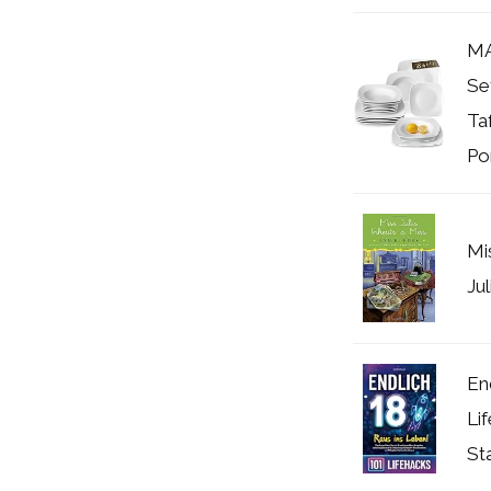
MA
Se
Taf
Por
Mi
Jul
En
Li
St