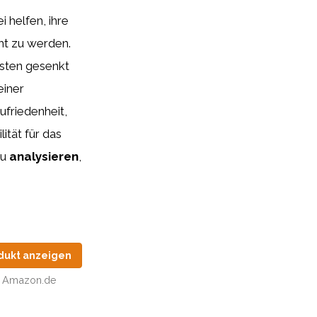
 helfen, ihre
ht zu werden.
sten gesenkt
einer
ufriedenheit,
ität für das
zu
analysieren
,
dukt anzeigen
Amazon.de