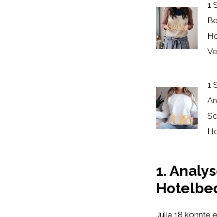
1 
Be
Ho
Ver
1 
An
Sc
Ho
1. Analy
Hotelbe
Julia 18 könnte 