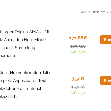
Aktualisiert am 
f Lager Original AMAKUNI
171,86€
lia Animation Figur Modell
Pro
180,91€
schenk Sammlung
Auf Lager
namente
Stück Heimdekoration Julia
7,52€
ispiele Anpassbarer Text
Pro
15,04€
lzdekor Holzmaterial
Auf Lager
lzschild...