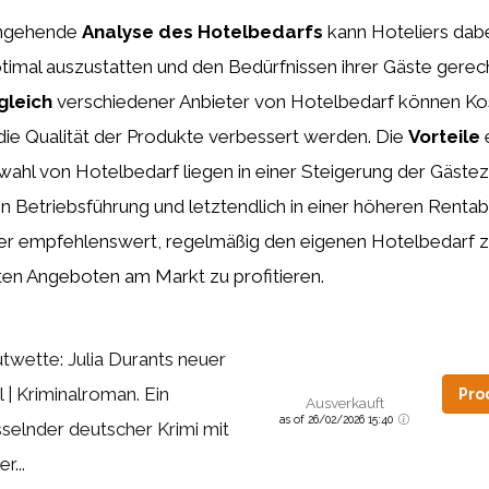
eingehende
Analyse des Hotelbedarfs
kann Hoteliers dabei
timal auszustatten und den Bedürfnissen ihrer Gäste gerec
gleich
verschiedener Anbieter von Hotelbedarf können Ko
 die Qualität der Produkte verbessert werden. Die
Vorteile
wahl von Hotelbedarf liegen in einer Steigerung der Gästez
en Betriebsführung und letztendlich in einer höheren Rentabil
aher empfehlenswert, regelmäßig den eigenen Hotelbedarf 
en Angeboten am Markt zu profitieren.
utwette: Julia Durants neuer
l | Kriminalroman. Ein
Pro
Ausverkauft
as of 26/02/2026 15:40
sselnder deutscher Krimi mit
er...