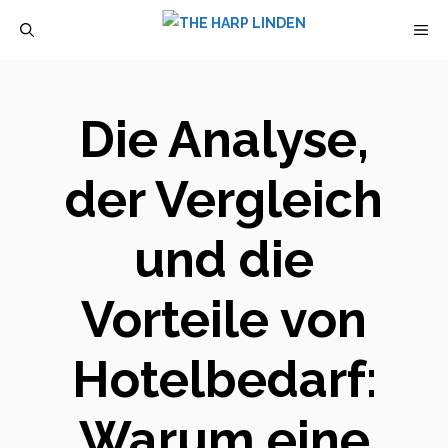
Zum
M
Inhalt
springen
Die Analyse,
der Vergleich
und die
Vorteile von
Hotelbedarf:
Warum eine