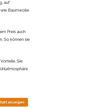
g, auf
al wie Baumwolle
dem Preis auch
n. So können sie
orteile. Sie
fühlatmosphäre
dukt anzeigen