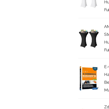
Hu
Fu
AM
St
Hu
Fu
E-
Ha
Be
Ma
Zd