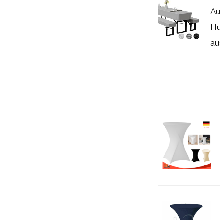
Au
Hu
aus