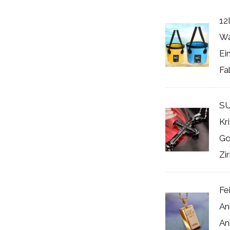
12
Wa
Ei
Fal
SU
Kr
Go
Zir
Fe
An
An