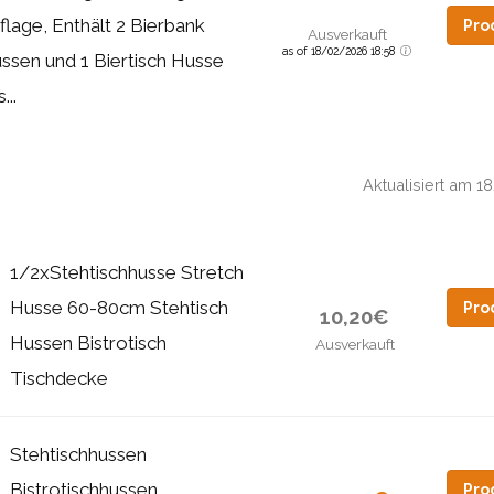
flage, Enthält 2 Bierbank
Pro
Ausverkauft
as of 18/02/2026 18:58
ssen und 1 Biertisch Husse
...
Aktualisiert am 
1/2xStehtischhusse Stretch
Husse 60-80cm Stehtisch
Pro
10,20€
Hussen Bistrotisch
Ausverkauft
Tischdecke
Stehtischhussen
Bistrotischhussen
Pro