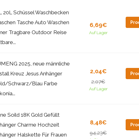
L 20L Schüssel Waschbecken
schen Tasche Auto Waschen
Pro
6,69€
mer Tragbare Outdoor Reise
Auf Lager
tbare...
MENG 2025, neue männliche
2,04€
istall Kreuz Jesus Anhänger
Pro
2,07€
ld/Schwarz/Blau Farbe
Auf Lager
konia...
ine Soild 18K Gold Gefüllt
8,48€
hänger Charme Hochzeit
Pro
94,23€
hänger Halskette Für Frauen