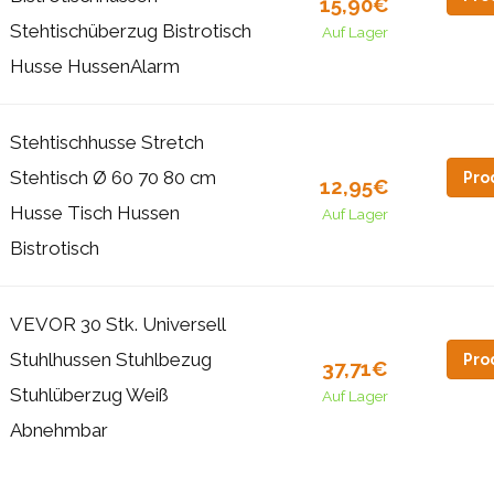
15,90€
Stehtischüberzug Bistrotisch
Auf Lager
Husse HussenAlarm
Stehtischhusse Stretch
Stehtisch Ø 60 70 80 cm
Pro
12,95€
Husse Tisch Hussen
Auf Lager
Bistrotisch
VEVOR 30 Stk. Universell
Stuhlhussen Stuhlbezug
Pro
37,71€
Stuhlüberzug Weiß
Auf Lager
Abnehmbar