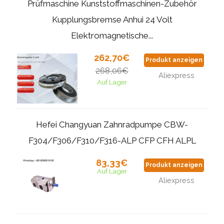
Prüfmaschine Kunststoffmaschinen-Zubehör
Kupplungsbremse Anhui 24 Volt
Elektromagnetische...
262,70€
Produkt anzeigen
268,06€
Aliexpress
Auf Lager
Hefei Changyuan Zahnradpumpe CBW-
F304/F306/F310/F316-ALP CFP CFH ALPL
83,33€
Produkt anzeigen
Auf Lager
Aliexpress