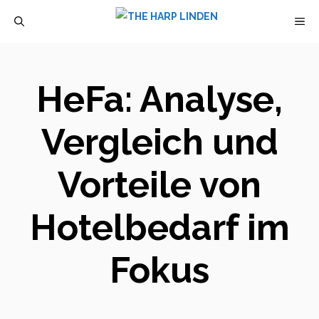
Zum
M
Inhalt
springen
HeFa: Analyse,
Vergleich und
Vorteile von
Hotelbedarf im
Fokus