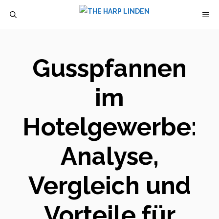
Zum
M
Inhalt
springen
Gusspfannen
im
Hotelgewerbe:
Analyse,
Vergleich und
Vorteile für