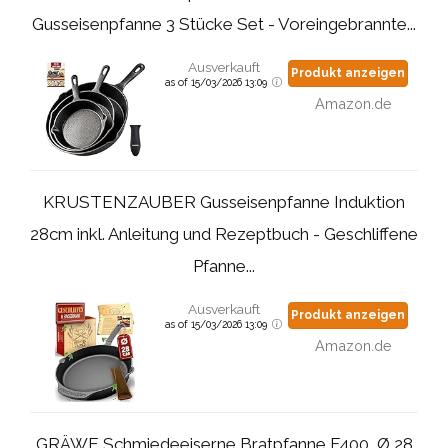
Gusseisenpfanne 3 Stücke Set - Voreingebrannte...
Ausverkauft
Produkt anzeigen
as of 15/03/2026 13:09
Amazon.de
KRUSTENZAUBER Gusseisenpfanne Induktion
28cm inkl. Anleitung und Rezeptbuch - Geschliffene
Pfanne...
Ausverkauft
Produkt anzeigen
as of 15/03/2026 13:09
Amazon.de
GRÄWE Schmiedeeiserne Bratpfanne F400, Ø 28