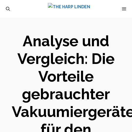
Zum
M
Inhalt
springen
Analyse und
Vergleich: Die
Vorteile
gebrauchter
Vakuumiergerät
für den