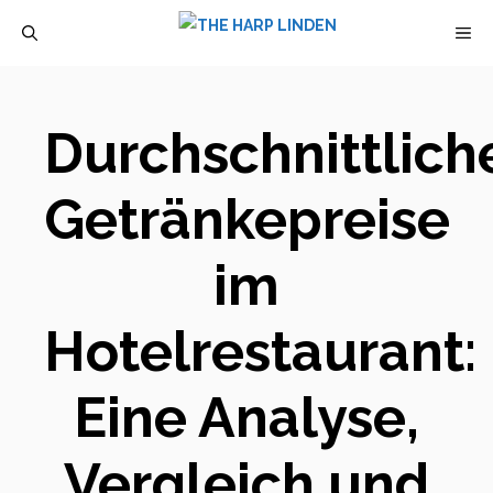
Zum
M
Inhalt
springen
Durchschnittlich
Getränkepreise
im
Hotelrestaurant:
Eine Analyse,
Vergleich und