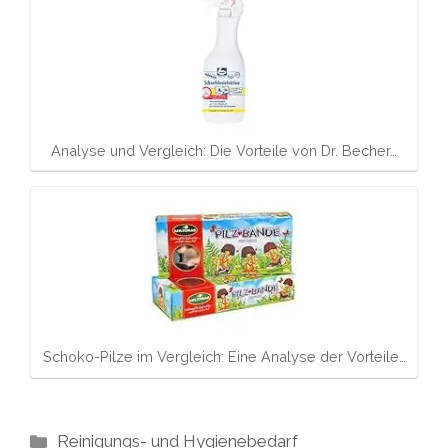
Analyse und Vergleich: Die Vorteile von Dr. Becher…
Schoko-Pilze im Vergleich: Eine Analyse der Vorteile…
Kategorien
Reinigungs- und Hygienebedarf