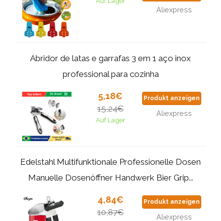
Auf Lager
Aliexpress
Abridor de latas e garrafas 3 em 1 aço inox
professional para cozinha
5,18€
Produkt anzeigen
15,24€
Aliexpress
Auf Lager
Edelstahl Multifunktionale Professionelle Dosen
Manuelle Dosenöffner Handwerk Bier Grip...
4,84€
Produkt anzeigen
10,87€
Aliexpress