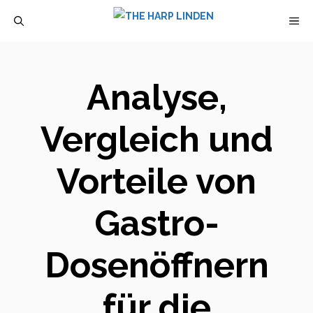
Zum
M
Inhalt
springen
Analyse,
Vergleich und
Vorteile von
Gastro-
Dosenöffnern
für die