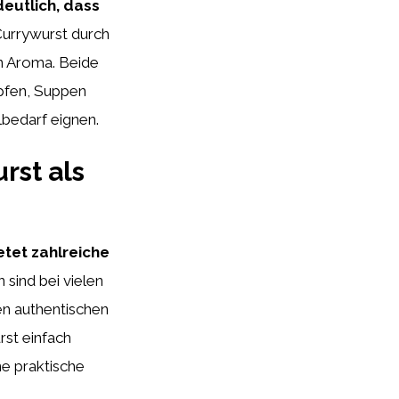
eutlich, dass
urrywurst durch
en Aroma. Beide
öpfen, Suppen
lbedarf eignen.
rst als
etet zahlreiche
 sind bei vielen
en authentischen
rst einfach
e praktische