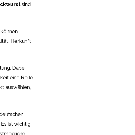
ockwurst
sind
 können
ität, Herkunft
tung. Dabei
eit eine Rolle.
ukt auswählen,
i deutschen
s ist wichtig,
estmögliche