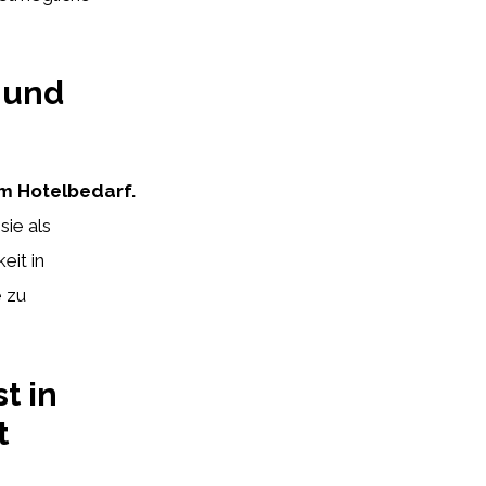
 und
im Hotelbedarf.
sie als
eit in
e zu
t in
t