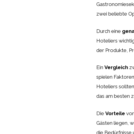
Gastronomiesekt
zwei beliebte Op
Durch eine
gena
Hoteliers wichti
der Produkte, Pr
Ein
Vergleich
zw
spielen Faktoren
Hoteliers sollte
das am besten z
Die
Vorteile
von
Gästen liegen, w
die Bedürfnisse 