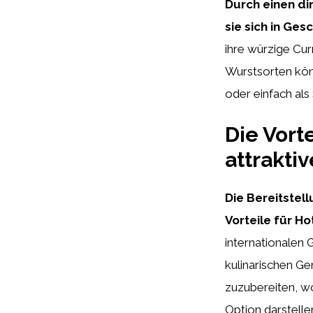
Durch einen di
sie sich in G
ihre würzige Cur
Wurstsorten kön
oder einfach als
Die Vort
attrakti
Die Bereitstel
Vorteile für Ho
internationalen 
kulinarischen Ge
zuzubereiten, w
Option darstelle