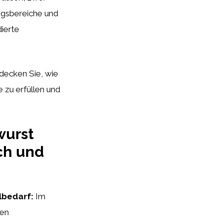
ngsbereiche und
dierte
tdecken Sie, wie
 zu erfüllen und
wurst
ch und
lbedarf:
Im
den