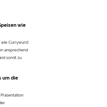
Speisen wie
n wie Currywurst
ssen ansprechend
 und somit zu
s um die
 Präsentation
der