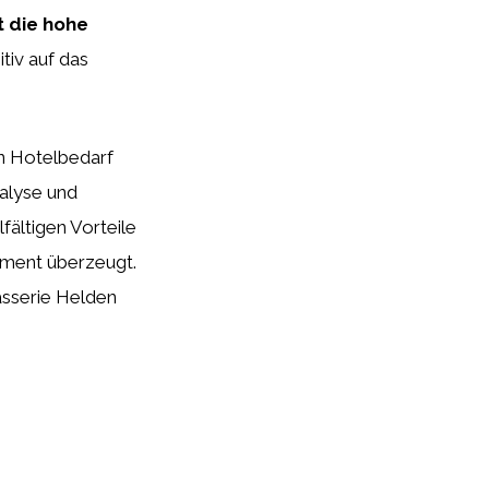
t die hohe
tiv auf das
n Hotelbedarf
alyse und
fältigen Vorteile
timent überzeugt.
asserie Helden