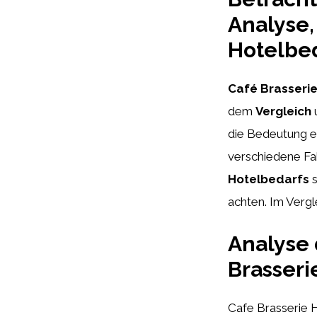
Analyse,
Hotelbed
Café Brasserie
dem
Vergleich
die Bedeutung ei
verschiedene Fak
Hotelbedarfs
s
achten. Im Vergl
Analyse 
Brasser
Cafe Brasserie H