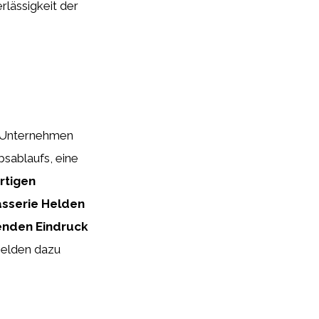
rlässigkeit der
m Unternehmen
bsablaufs, eine
rtigen
asserie Helden
henden Eindruck
Helden dazu