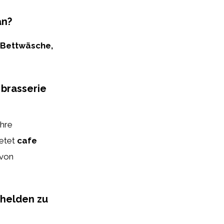
an?
Bettwäsche,
 brasserie
ihre
ietet
cafe
 von
 helden zu