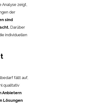
 Analyse zeigt,
ungen der
en sind
acht.
Darüber
ie individuellen
t
edarf fällt auf,
 qualitativ
n Anbietern
en Lösungen