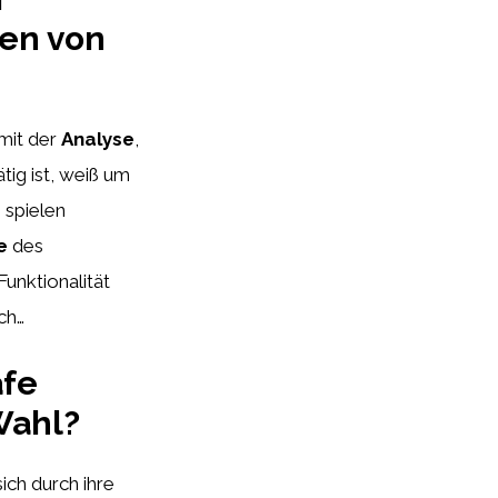
len von
mit der
Analyse
,
tig ist, weiß um
 spielen
e
des
unktionalität
ch…
afe
Wahl?
ich durch ihre