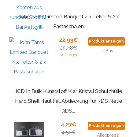
John Tams Limited Banquet 4 x Teller & 2 x
Pastaschalen
22,93€
Produkt anzeigen
25,48€
eBay
Auf Lager
JCD In Bulk Kunststoff Klar Kristall Schutzhülle
Hard Shell Haut Fall Abdeckung Für 3DS Neue
3DS...
4,27€
Produkt anzeigen
4,52€
Aliexpress