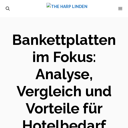
Zum
M
Inhalt
springen
Bankettplatten
im Fokus:
Analyse,
Vergleich und
Vorteile für
Hotelbedarf