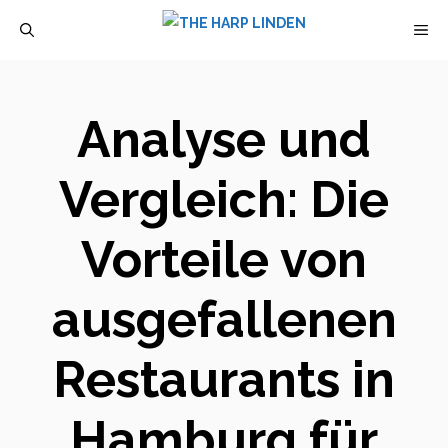
Zum
M
Inhalt
springen
Analyse und
Vergleich: Die
Vorteile von
ausgefallenen
Restaurants in
Hamburg für