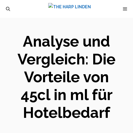
Zum
M
Inhalt
springen
Analyse und
Vergleich: Die
Vorteile von
45cl in ml für
Hotelbedarf