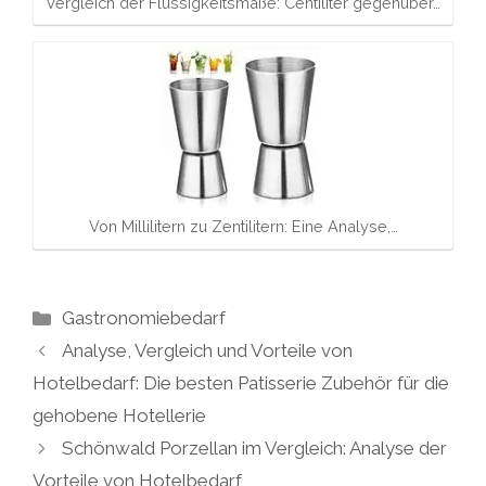
Vergleich der Flüssigkeitsmaße: Centiliter gegenüber…
Von Millilitern zu Zentilitern: Eine Analyse,…
Kategorien
Gastronomiebedarf
Analyse, Vergleich und Vorteile von
Hotelbedarf: Die besten Patisserie Zubehör für die
gehobene Hotellerie
Schönwald Porzellan im Vergleich: Analyse der
Vorteile von Hotelbedarf